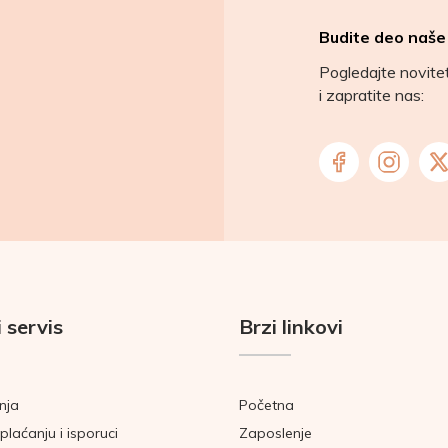
Budite deo naše
Pogledajte novit
i zapratite nas:
 servis
Brzi linkovi
nja
Početna
plaćanju i isporuci
Zaposlenje