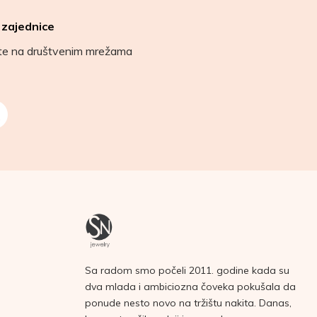
 zajednice
ete na društvenim mrežama
Sa radom smo počeli 2011. godine kada su
dva mlada i ambiciozna čoveka pokušala da
ponude nesto novo na tržištu nakita. Danas,