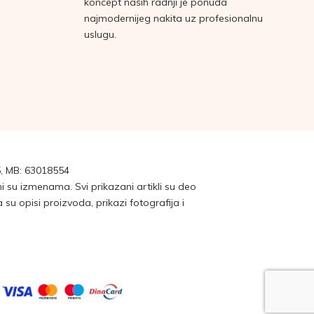
koncept naših radnji je ponuda
najmodernijeg nakita uz profesionalnu
uslugu.
, MB: 63018554
su izmenama. Svi prikazani artikli su deo
 opisi proizvoda, prikazi fotografija i