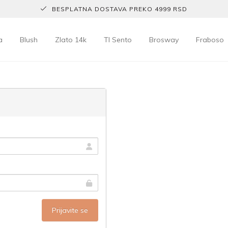
BESPLATNA DOSTAVA PREKO 4999 RSD
a
Blush
Zlato 14k
TI Sento
Brosway
Fraboso