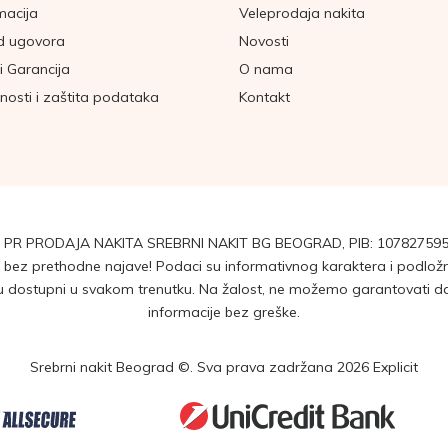
macija
Veleprodaja nakita
d ugovora
Novosti
i Garancija
O nama
tnosti i zaštita podataka
Kontakt
 PR PRODAJA NAKITA SREBRNI NAKIT BG BEOGRAD, PIB: 107827595
ez prethodne najave! Podaci su informativnog karaktera i podložni 
dostupni u svakom trenutku. Na žalost, ne možemo garantovati da su
informacije bez greške.
Srebrni nakit Beograd ©. Sva prava zadržana 2026
Explicit