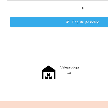
ili
Registrujte nalog
Veleprodaja
nakita