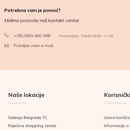
Potrebna vam je pomoć?
Molimo pozovite naš kontakt centar:
+381(0)63-460-488
Ponedeljak - Petak 09:00 - 17:00
Pošaljite nam e-mail
Naše lokacije
Korisnički
Galerija Belgrade TC
Uslovi korišće
Rajićeva shopping centar
Informacije o 