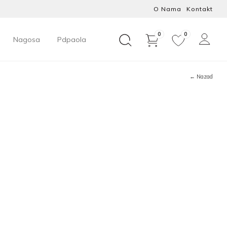
O Nama
Kontakt
0
0
Nagosa
Pdpaola
← Nazad