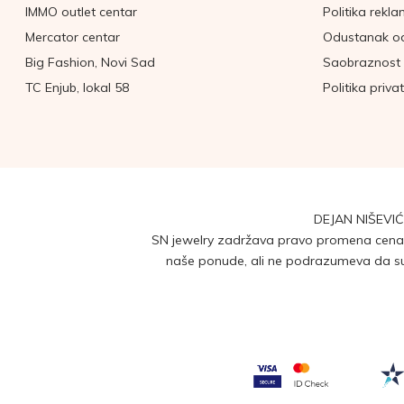
IMMO outlet centar
Politika rekla
Mercator centar
Odustanak o
Big Fashion, Novi Sad
Saobraznost 
TC Enjub, lokal 58
Politika priva
DEJAN NIŠEVIĆ
SN jewelry zadržava pravo promena cena b
naše ponude, ali ne podrazumeva da su 