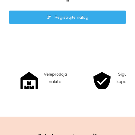
ili
Registrujte nalog
Veleprodaja
Sigurna
nakita
kupovina