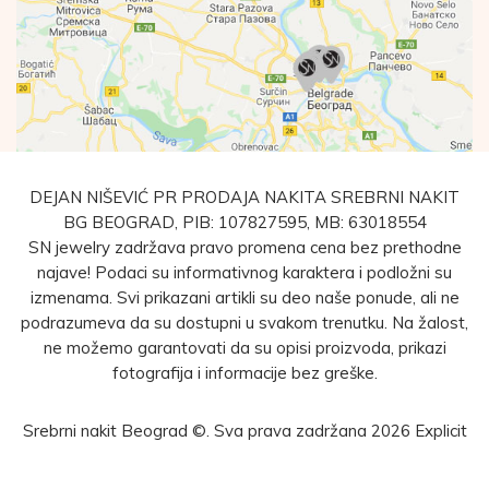
DEJAN NIŠEVIĆ PR PRODAJA NAKITA SREBRNI NAKIT
BG BEOGRAD, PIB: 107827595, MB: 63018554
SN jewelry zadržava pravo promena cena bez prethodne
najave! Podaci su informativnog karaktera i podložni su
izmenama. Svi prikazani artikli su deo naše ponude, ali ne
podrazumeva da su dostupni u svakom trenutku. Na žalost,
ne možemo garantovati da su opisi proizvoda, prikazi
fotografija i informacije bez greške.
Srebrni nakit Beograd ©. Sva prava zadržana 2026
Explicit