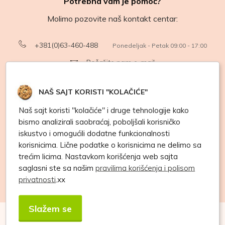
Potrebna vam je pomoć?
Molimo pozovite naš kontakt centar:
+381(0)63-460-488
Ponedeljak - Petak 09:00 - 17:00
Pošaljite nam e-mail
NAŠ SAJT KORISTI "KOLAČIĆE"
Budite deo naše zajednice
Naš sajt koristi "kolačiće" i druge tehnologije kako
Pogledajte novitete na društvenim mrežama
bismo analizirali saobraćaj, poboljšali korisničko
i zapratite nas:
iskustvo i omogućili dodatne funkcionalnosti
korisnicima. Lične podatke o korisnicima ne delimo sa
trećim licima. Nastavkom korišćenja web sajta
saglasni ste sa našim
pravilima korišćenja i polisom
privatnosti
.xx
Slažem se