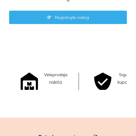
ili
Registrujte nalog
Veleprodaja
Sigurna
nakita
kupovina