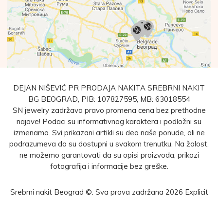
DEJAN NIŠEVIĆ PR PRODAJA NAKITA SREBRNI NAKIT
BG BEOGRAD, PIB: 107827595, MB: 63018554
SN jewelry zadržava pravo promena cena bez prethodne
najave! Podaci su informativnog karaktera i podložni su
izmenama. Svi prikazani artikli su deo naše ponude, ali ne
podrazumeva da su dostupni u svakom trenutku. Na žalost,
ne možemo garantovati da su opisi proizvoda, prikazi
fotografija i informacije bez greške.
Srebrni nakit Beograd ©. Sva prava zadržana 2026
Explicit