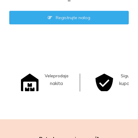
ili
Registrujte nalog
Veleprodaja
Sigurna
nakita
kupovina