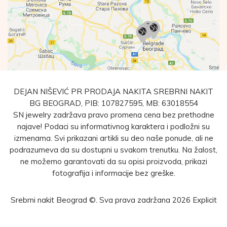
DEJAN NIŠEVIĆ PR PRODAJA NAKITA SREBRNI NAKIT
BG BEOGRAD, PIB: 107827595, MB: 63018554
SN jewelry zadržava pravo promena cena bez prethodne
najave! Podaci su informativnog karaktera i podložni su
izmenama. Svi prikazani artikli su deo naše ponude, ali ne
podrazumeva da su dostupni u svakom trenutku. Na žalost,
ne možemo garantovati da su opisi proizvoda, prikazi
fotografija i informacije bez greške.
Srebrni nakit Beograd ©. Sva prava zadržana 2026
Explicit