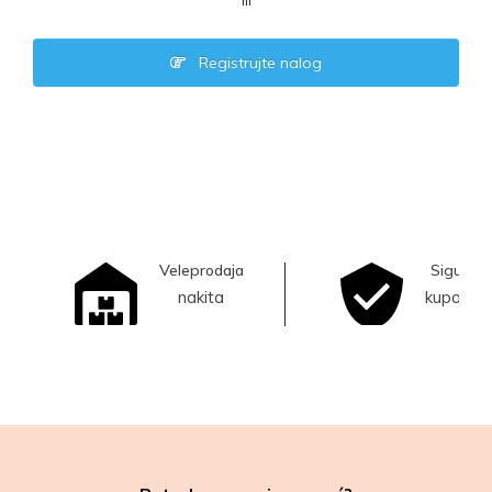
ili
Registrujte nalog
Veleprodaja
Sigurna
nakita
kupovina