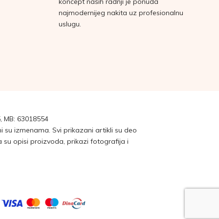
koncept naših radnji je ponuda
najmodernijeg nakita uz profesionalnu
uslugu.
, MB: 63018554
su izmenama. Svi prikazani artikli su deo
 opisi proizvoda, prikazi fotografija i