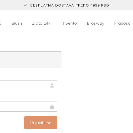
BESPLATNA DOSTAVA PREKO 4999 RSD
a
Blush
Zlato 14k
TI Sento
Brosway
Fraboso