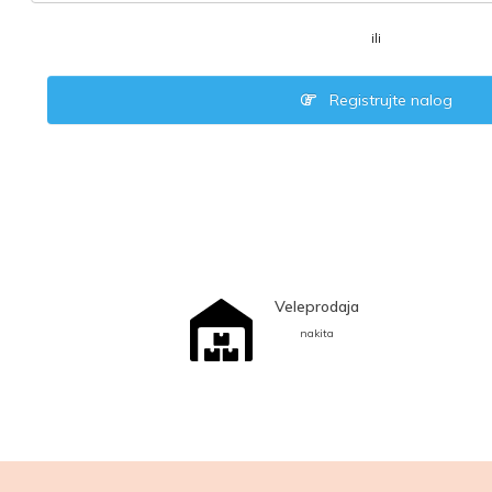
ili
Registrujte nalog
Veleprodaja
nakita