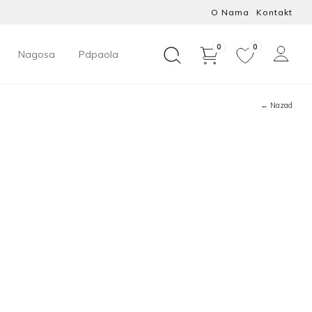
O Nama
Kontakt
0
0
Nagosa
Pdpaola
← Nazad