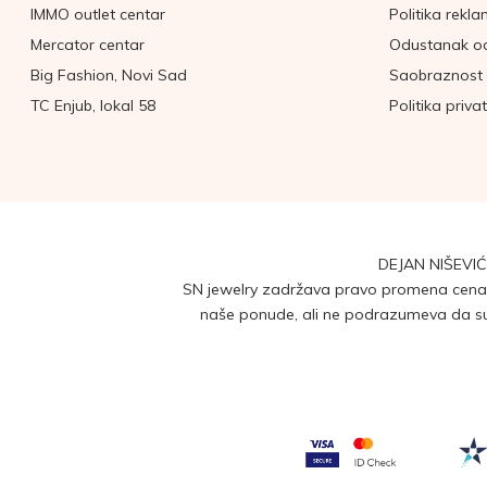
IMMO outlet centar
Politika rekla
Mercator centar
Odustanak o
Big Fashion, Novi Sad
Saobraznost 
TC Enjub, lokal 58
Politika priva
DEJAN NIŠEVIĆ
SN jewelry zadržava pravo promena cena b
naše ponude, ali ne podrazumeva da su 