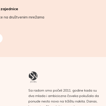
 zajednice
ete na društvenim mrežama
Sa radom smo počeli 2011. godine kada su
dva mlada i ambiciozna čoveka pokušala da
ponude nesto novo na tržištu nakita. Danas,