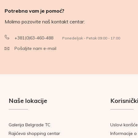
Potrebna vam je pomoć?
Molimo pozovite naš kontakt centar:
+381(0)63-460-488
Ponedeljak - Petak 09:00 - 17:00
Pošaljite nam e-mail
Naše lokacije
Korisnički
Galerija Belgrade TC
Uslovi korišće
Rajićeva shopping centar
Informacije o 