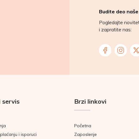
Budite deo naše
Pogledajte novit
i zapratite nas:
 servis
Brzi linkovi
nja
Početna
plaćanju i isporuci
Zaposlenje