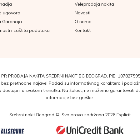
macija
Veleprodaja nakita
d ugovora
Novosti
i Garancija
O nama
tnosti i zaštita podataka
Kontakt
 PR PRODAJA NAKITA SREBRNI NAKIT BG BEOGRAD, PIB: 107827595
ez prethodne najave! Podaci su informativnog karaktera i podložni 
dostupni u svakom trenutku. Na žalost, ne možemo garantovati da su
informacije bez greške.
Srebrni nakit Beograd ©. Sva prava zadržana 2026
Explicit