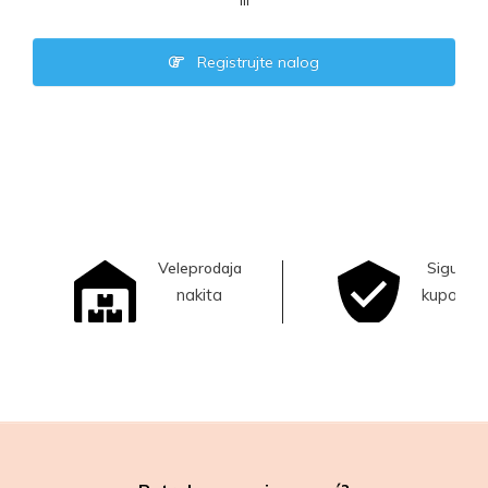
ili
Registrujte nalog
Veleprodaja
Sigurna
nakita
kupovina