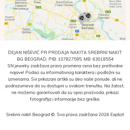
DEJAN NIŠEVIĆ PR PRODAJA NAKITA SREBRNI NAKIT
BG BEOGRAD, PIB: 107827595, MB: 63018554
SN jewelry zadržava pravo promena cena bez prethodne
najave! Podaci su informativnog karaktera i podložni su
izmenama. Svi prikazani artikli su deo naše ponude, ali ne
podrazumeva da su dostupni u svakom trenutku. Na žalost,
ne možemo garantovati da su opisi proizvoda, prikazi
fotografija i informacije bez greške.
Srebrni nakit Beograd ©. Sva prava zadržana 2026
Explicit