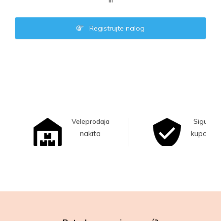
ili
Registrujte nalog
Veleprodaja
Sigurna
nakita
kupovina