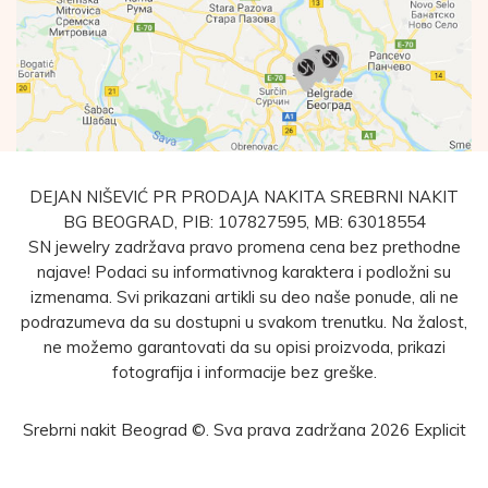
DEJAN NIŠEVIĆ PR PRODAJA NAKITA SREBRNI NAKIT
BG BEOGRAD, PIB: 107827595, MB: 63018554
SN jewelry zadržava pravo promena cena bez prethodne
najave! Podaci su informativnog karaktera i podložni su
izmenama. Svi prikazani artikli su deo naše ponude, ali ne
podrazumeva da su dostupni u svakom trenutku. Na žalost,
ne možemo garantovati da su opisi proizvoda, prikazi
fotografija i informacije bez greške.
Srebrni nakit Beograd ©. Sva prava zadržana 2026
Explicit