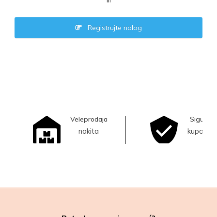
ili
Registrujte nalog
Veleprodaja
Sigurna
nakita
kupovina