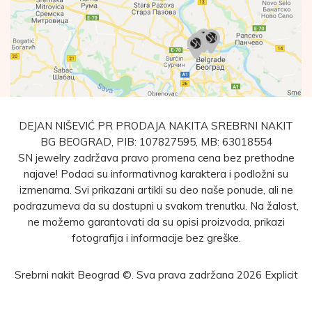
DEJAN NIŠEVIĆ PR PRODAJA NAKITA SREBRNI NAKIT
BG BEOGRAD, PIB: 107827595, MB: 63018554
SN jewelry zadržava pravo promena cena bez prethodne
najave! Podaci su informativnog karaktera i podložni su
izmenama. Svi prikazani artikli su deo naše ponude, ali ne
podrazumeva da su dostupni u svakom trenutku. Na žalost,
ne možemo garantovati da su opisi proizvoda, prikazi
fotografija i informacije bez greške.
Srebrni nakit Beograd ©. Sva prava zadržana 2026
Explicit