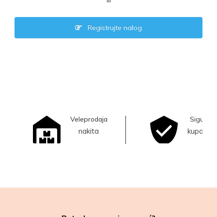
ili
Registrujte nalog
Veleprodaja
Sigurna
nakita
kupovina