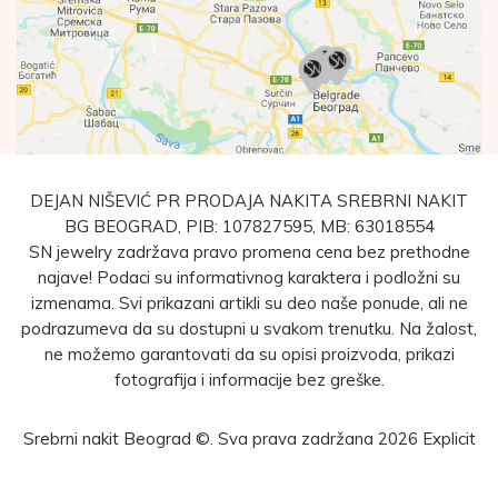
DEJAN NIŠEVIĆ PR PRODAJA NAKITA SREBRNI NAKIT
BG BEOGRAD, PIB: 107827595, MB: 63018554
SN jewelry zadržava pravo promena cena bez prethodne
najave! Podaci su informativnog karaktera i podložni su
izmenama. Svi prikazani artikli su deo naše ponude, ali ne
podrazumeva da su dostupni u svakom trenutku. Na žalost,
ne možemo garantovati da su opisi proizvoda, prikazi
fotografija i informacije bez greške.
Srebrni nakit Beograd ©. Sva prava zadržana 2026
Explicit