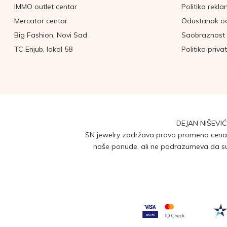
IMMO outlet centar
Politika rekla
Mercator centar
Odustanak o
Big Fashion, Novi Sad
Saobraznost 
TC Enjub, lokal 58
Politika priva
DEJAN NIŠEVIĆ
SN jewelry zadržava pravo promena cena b
naše ponude, ali ne podrazumeva da su 