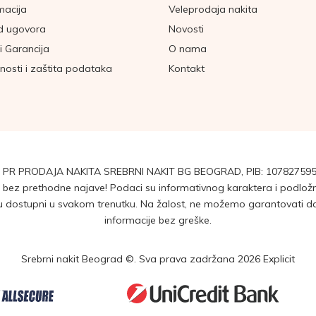
macija
Veleprodaja nakita
d ugovora
Novosti
i Garancija
O nama
tnosti i zaštita podataka
Kontakt
 PR PRODAJA NAKITA SREBRNI NAKIT BG BEOGRAD, PIB: 107827595
ez prethodne najave! Podaci su informativnog karaktera i podložni 
dostupni u svakom trenutku. Na žalost, ne možemo garantovati da su
informacije bez greške.
Srebrni nakit Beograd ©. Sva prava zadržana 2026
Explicit