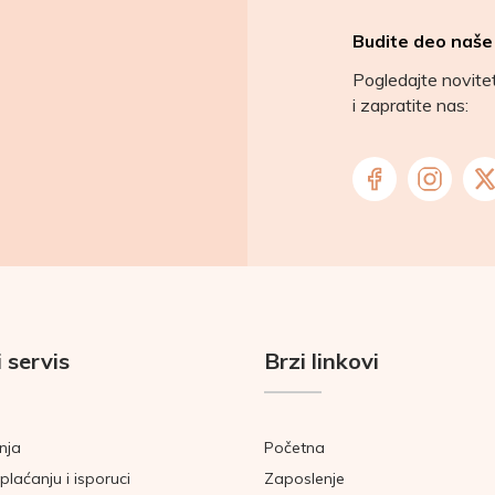
Budite deo naše
Pogledajte novit
i zapratite nas:
 servis
Brzi linkovi
nja
Početna
plaćanju i isporuci
Zaposlenje