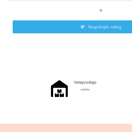
ili
Registrujte nalog
Veleprodaja
nakita