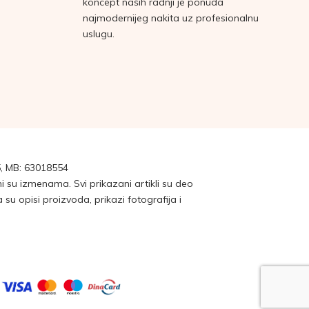
koncept naših radnji je ponuda
najmodernijeg nakita uz profesionalnu
uslugu.
, MB: 63018554
su izmenama. Svi prikazani artikli su deo
 opisi proizvoda, prikazi fotografija i