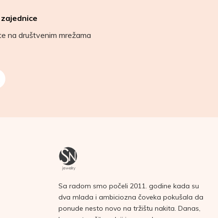
 zajednice
ete na društvenim mrežama
Sa radom smo počeli 2011. godine kada su
dva mlada i ambiciozna čoveka pokušala da
ponude nesto novo na tržištu nakita. Danas,