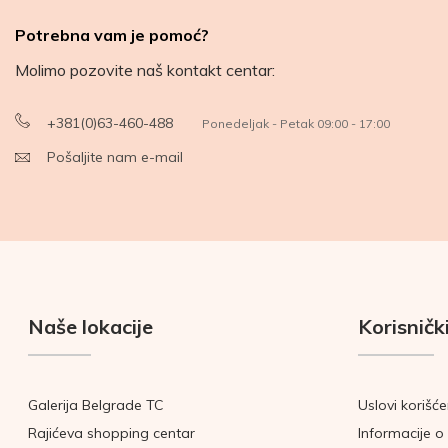
Potrebna vam je pomoć?
Molimo pozovite naš kontakt centar:
+381(0)63-460-488
Ponedeljak - Petak 09:00 - 17:00
Pošaljite nam e-mail
Naše lokacije
Korisnički
Galerija Belgrade TC
Uslovi korišće
Rajićeva shopping centar
Informacije o 