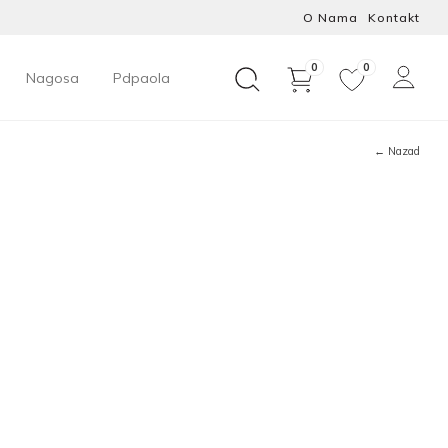
O Nama
Kontakt
0
0
Nagosa
Pdpaola
← Nazad