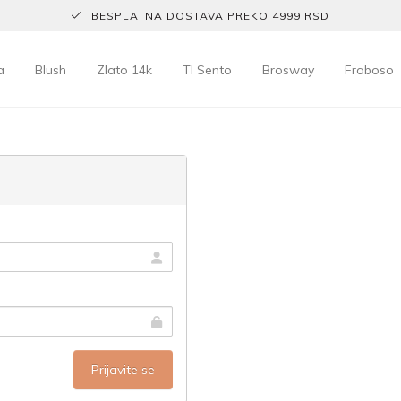
BESPLATNA DOSTAVA PREKO 4999 RSD
a
Blush
Zlato 14k
TI Sento
Brosway
Fraboso