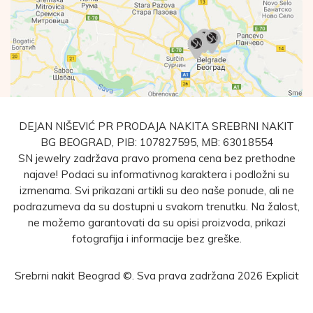
DEJAN NIŠEVIĆ PR PRODAJA NAKITA SREBRNI NAKIT
BG BEOGRAD, PIB: 107827595, MB: 63018554
SN jewelry zadržava pravo promena cena bez prethodne
najave! Podaci su informativnog karaktera i podložni su
izmenama. Svi prikazani artikli su deo naše ponude, ali ne
podrazumeva da su dostupni u svakom trenutku. Na žalost,
ne možemo garantovati da su opisi proizvoda, prikazi
fotografija i informacije bez greške.
Srebrni nakit Beograd ©. Sva prava zadržana 2026
Explicit