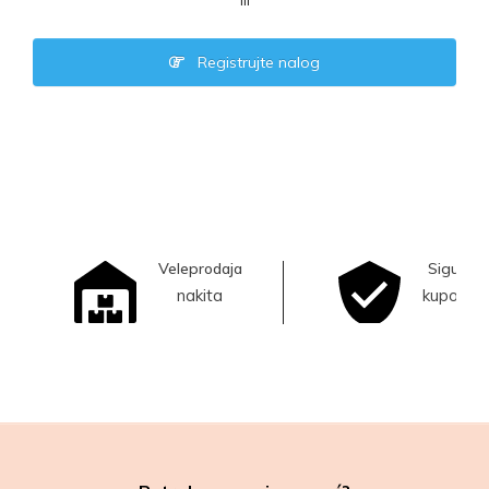
ili
Registrujte nalog
Veleprodaja
Sigurna
nakita
kupovina