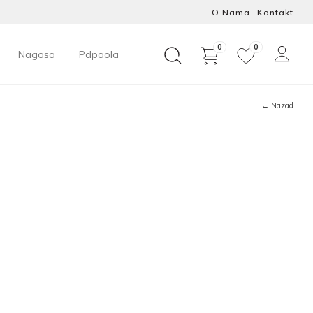
O Nama
Kontakt
0
0
Nagosa
Pdpaola
← Nazad