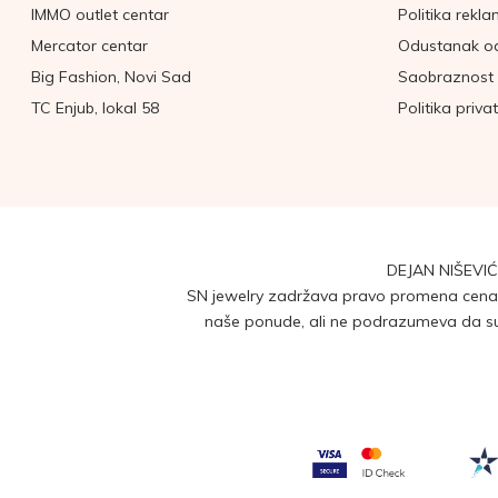
IMMO outlet centar
Politika rekla
Mercator centar
Odustanak o
Big Fashion, Novi Sad
Saobraznost 
TC Enjub, lokal 58
Politika priva
DEJAN NIŠEVIĆ
SN jewelry zadržava pravo promena cena b
naše ponude, ali ne podrazumeva da su 