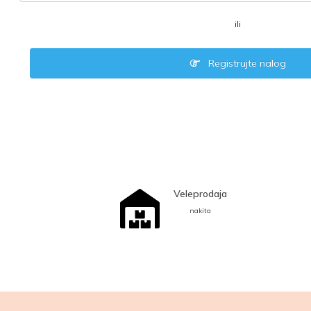
ili
Registrujte nalog
Veleprodaja
nakita