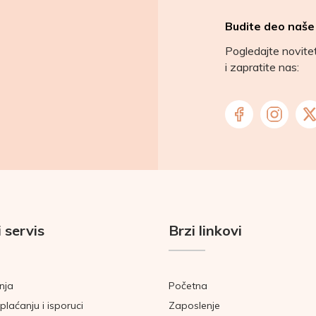
Budite deo naše
Pogledajte novit
i zapratite nas:
 servis
Brzi linkovi
nja
Početna
plaćanju i isporuci
Zaposlenje