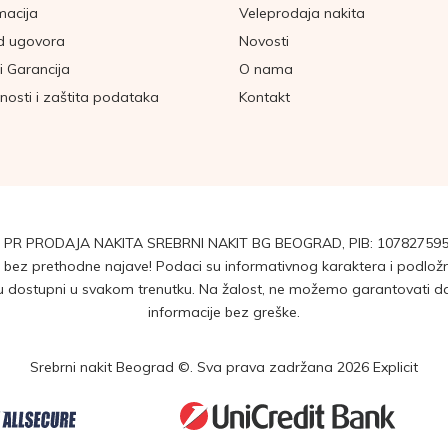
macija
Veleprodaja nakita
d ugovora
Novosti
i Garancija
O nama
tnosti i zaštita podataka
Kontakt
 PR PRODAJA NAKITA SREBRNI NAKIT BG BEOGRAD, PIB: 107827595
ez prethodne najave! Podaci su informativnog karaktera i podložni 
dostupni u svakom trenutku. Na žalost, ne možemo garantovati da su
informacije bez greške.
Srebrni nakit Beograd ©. Sva prava zadržana 2026
Explicit