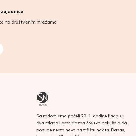
 zajednice
ete na društvenim mrežama
Sa radom smo počeli 2011. godine kada su
dva mlada i ambiciozna čoveka pokušala da
ponude nesto novo na tržištu nakita. Danas,