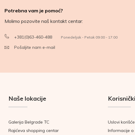
Potrebna vam je pomoć?
Molimo pozovite naš kontakt centar:
+381(0)63-460-488
Ponedeljak - Petak 09:00 - 17:00
Pošaljite nam e-mail
Naše lokacije
Korisnički
Galerija Belgrade TC
Uslovi korišće
Rajićeva shopping centar
Informacije o 