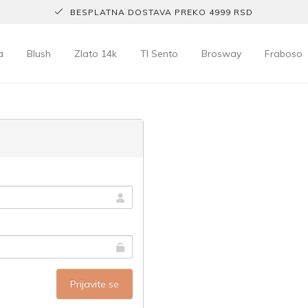
BESPLATNA DOSTAVA PREKO 4999 RSD
a
Blush
Zlato 14k
TI Sento
Brosway
Fraboso