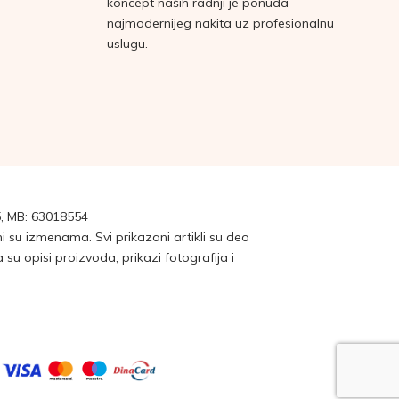
koncept naših radnji je ponuda
najmodernijeg nakita uz profesionalnu
uslugu.
, MB: 63018554
su izmenama. Svi prikazani artikli su deo
 opisi proizvoda, prikazi fotografija i