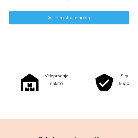
ili
Registrujte nalog
Veleprodaja
Sigurna
nakita
kupovina