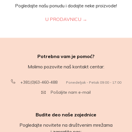
Pogledajte našu ponudu i dodajte neke proizvode!
U PRODAVNICU →
Potrebna vam je pomoć?
Molimo pozovite naš kontakt centar:
+381(0)63-460-488
Ponedeljak - Petak 09:00 - 17:00
Pošaljite nam e-mail
Budite deo naše zajednice
Pogledajte novitete na društvenim mrežama
i zapratite nas: