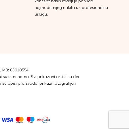
koncept naših radnji je ponuda
najmodernijeg nakita uz profesionalnu
uslugu.
, MB: 63018554
su izmenama. Svi prikazani artikli su deo
 opisi proizvoda, prikazi fotografija i