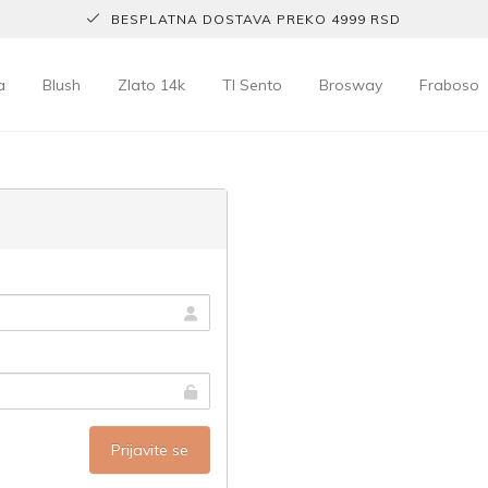
BESPLATNA DOSTAVA PREKO 4999 RSD
a
Blush
Zlato 14k
TI Sento
Brosway
Fraboso