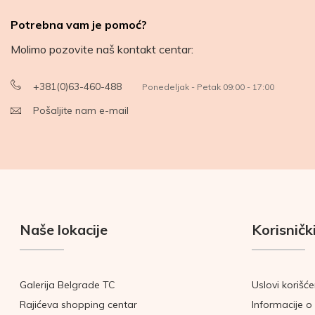
Potrebna vam je pomoć?
Molimo pozovite naš kontakt centar:
+381(0)63-460-488
Ponedeljak - Petak 09:00 - 17:00
Pošaljite nam e-mail
Naše lokacije
Korisnički
Galerija Belgrade TC
Uslovi korišće
Rajićeva shopping centar
Informacije o 