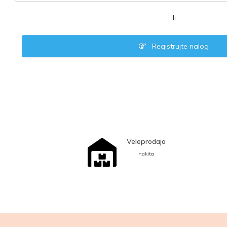
ili
Registrujte nalog
Veleprodaja
nakita