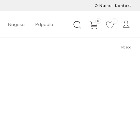
O Nama
Kontakt
0
0
Nagosa
Pdpaola
← Nazad