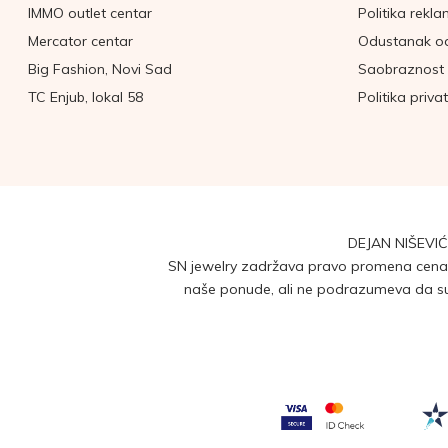
IMMO outlet centar
Politika rekla
Mercator centar
Odustanak o
Big Fashion, Novi Sad
Saobraznost 
TC Enjub, lokal 58
Politika priva
DEJAN NIŠEVIĆ
SN jewelry zadržava pravo promena cena b
naše ponude, ali ne podrazumeva da su 