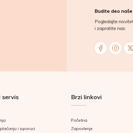
Budite deo naše
Pogledajte novit
i zapratite nas:
 servis
Brzi linkovi
nja
Početna
plaćanju i isporuci
Zaposlenje