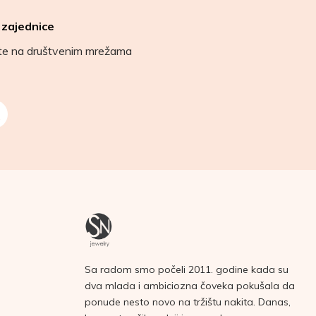
 zajednice
ete na društvenim mrežama
Sa radom smo počeli 2011. godine kada su
dva mlada i ambiciozna čoveka pokušala da
ponude nesto novo na tržištu nakita. Danas,