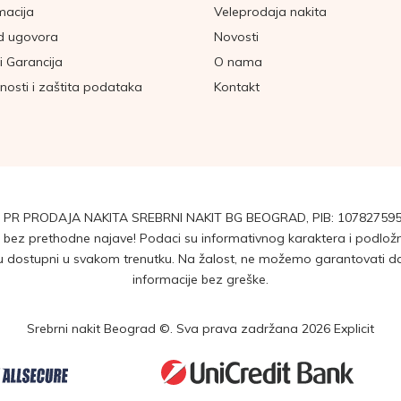
macija
Veleprodaja nakita
d ugovora
Novosti
i Garancija
O nama
tnosti i zaštita podataka
Kontakt
 PR PRODAJA NAKITA SREBRNI NAKIT BG BEOGRAD, PIB: 107827595
ez prethodne najave! Podaci su informativnog karaktera i podložni 
dostupni u svakom trenutku. Na žalost, ne možemo garantovati da su
informacije bez greške.
Srebrni nakit Beograd ©. Sva prava zadržana 2026
Explicit