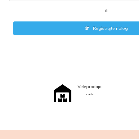
ili
Registrujte nalog
Veleprodaja
nakita