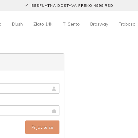
BESPLATNA DOSTAVA PREKO 4999 RSD
a
Blush
Zlato 14k
TI Sento
Brosway
Fraboso