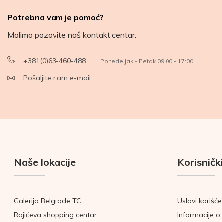
Potrebna vam je pomoć?
Molimo pozovite naš kontakt centar:
+381(0)63-460-488
Ponedeljak - Petak 09:00 - 17:00
Pošaljite nam e-mail
Naše lokacije
Korisnički
Galerija Belgrade TC
Uslovi korišće
Rajićeva shopping centar
Informacije o 