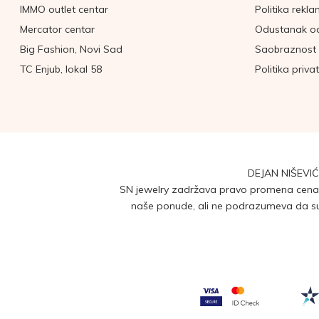
IMMO outlet centar
Politika rekla
Mercator centar
Odustanak o
Big Fashion, Novi Sad
Saobraznost 
TC Enjub, lokal 58
Politika priva
DEJAN NIŠEVIĆ
SN jewelry zadržava pravo promena cena b
naše ponude, ali ne podrazumeva da su 