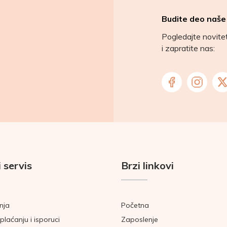
Budite deo naše
Pogledajte novit
i zapratite nas:
 servis
Brzi linkovi
nja
Početna
plaćanju i isporuci
Zaposlenje