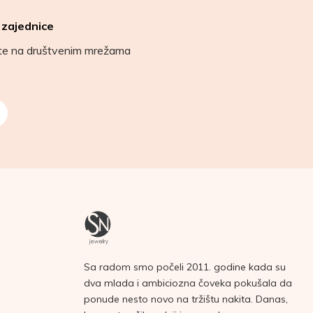
 zajednice
ete na društvenim mrežama
Sa radom smo počeli 2011. godine kada su
dva mlada i ambiciozna čoveka pokušala da
ponude nesto novo na tržištu nakita. Danas,