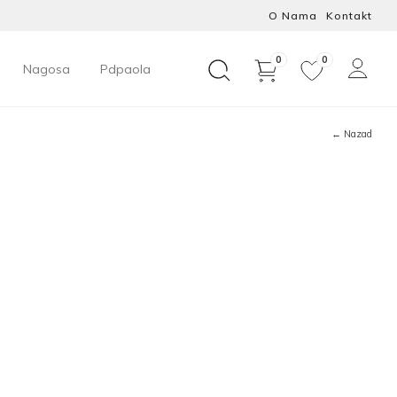
O Nama
Kontakt
0
0
Nagosa
Pdpaola
← Nazad