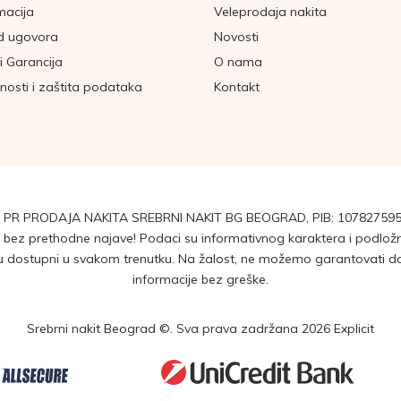
macija
Veleprodaja nakita
d ugovora
Novosti
i Garancija
O nama
tnosti i zaštita podataka
Kontakt
 PR PRODAJA NAKITA SREBRNI NAKIT BG BEOGRAD, PIB: 107827595
ez prethodne najave! Podaci su informativnog karaktera i podložni 
dostupni u svakom trenutku. Na žalost, ne možemo garantovati da su
informacije bez greške.
Srebrni nakit Beograd ©. Sva prava zadržana 2026
Explicit