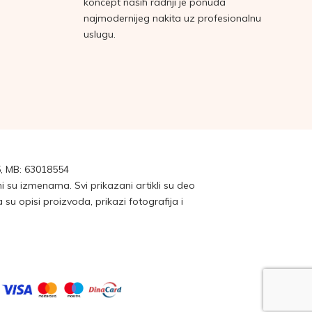
koncept naših radnji je ponuda
najmodernijeg nakita uz profesionalnu
uslugu.
, MB: 63018554
su izmenama. Svi prikazani artikli su deo
 opisi proizvoda, prikazi fotografija i