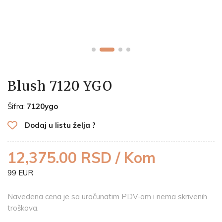
Blush 7120 YGO
Šifra:
7120ygo
Dodaj u listu želja ?
12,375.00 RSD / Kom
99 EUR
Navedena cena je sa uračunatim PDV-om i nema skrivenih
troškova.