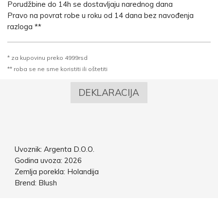
Porudžbine do 14h se dostavljaju narednog dana
Pravo na povrat robe u roku od 14 dana bez navođenja
razloga **
* za kupovinu preko 4999rsd
** roba se ne sme koristiti ili oštetiti
DEKLARACIJA
Uvoznik: Argenta D.O.O.
Godina uvoza: 2026
Zemlja porekla: Holandija
Brend: Blush