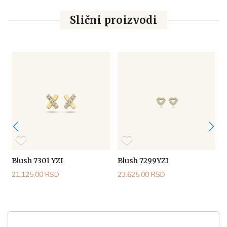
Slični proizvodi
Blush 7301 YZI
Blush 7299YZI
B
21.125,00 RSD
23.625,00 RSD
1