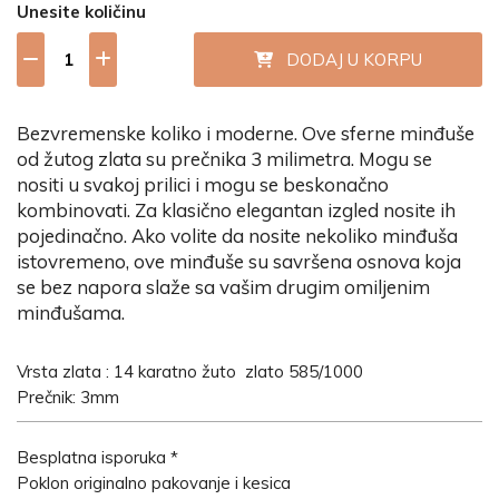
Unesite količinu
DODAJ U KORPU
Bezvremenske koliko i moderne. Ove sferne minđuše
od žutog zlata su prečnika 3 milimetra. Mogu se
nositi u svakoj prilici i mogu se beskonačno
kombinovati. Za klasično elegantan izgled nosite ih
pojedinačno. Ako volite da nosite nekoliko minđuša
istovremeno, ove minđuše su savršena osnova koja
se bez napora slaže sa vašim drugim omiljenim
minđušama.
Vrsta zlata : 14 karatno žuto zlato 585/1000
Prečnik: 3mm
Besplatna isporuka *
Poklon originalno pakovanje i kesica