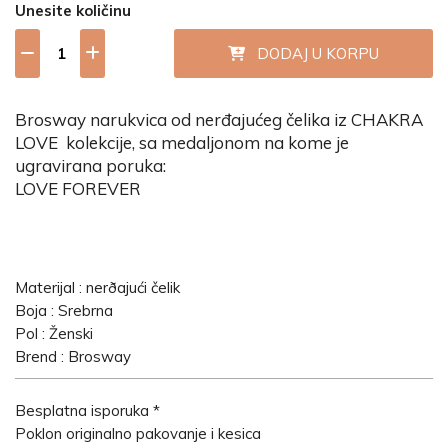
Unesite količinu
DODAJ U KORPU
Brosway narukvica od nerđajućeg čelika iz CHAKRA
LOVE kolekcije, sa medaljonom na kome je
ugravirana poruka:
LOVE FOREVER
Materijal : nerðajući čelik
Boja : Srebrna
Pol : Ženski
Brend : Brosway
Besplatna isporuka *
Poklon originalno pakovanje i kesica