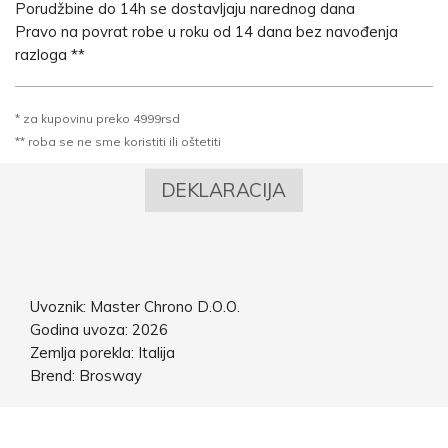
Porudžbine do 14h se dostavljaju narednog dana
Pravo na povrat robe u roku od 14 dana bez navođenja
razloga **
* za kupovinu preko 4999rsd
** roba se ne sme koristiti ili oštetiti
DEKLARACIJA
Uvoznik: Master Chrono D.O.O.
Godina uvoza: 2026
Zemlja porekla: Italija
Brend: Brosway