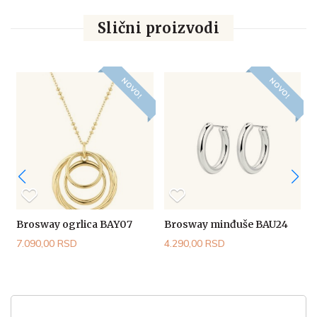
Slični proizvodi
NOVO!
NOVO!
Brosway ogrlica BAY07
Brosway minđuše BAU24
7.090,00 RSD
4.290,00 RSD
4