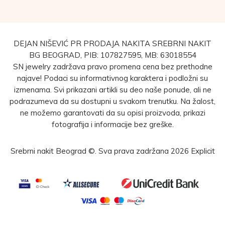
DEJAN NIŠEVIĆ PR PRODAJA NAKITA SREBRNI NAKIT
BG BEOGRAD, PIB: 107827595, MB: 63018554
SN jewelry zadržava pravo promena cena bez prethodne
najave! Podaci su informativnog karaktera i podložni su
izmenama. Svi prikazani artikli su deo naše ponude, ali ne
podrazumeva da su dostupni u svakom trenutku. Na žalost,
ne možemo garantovati da su opisi proizvoda, prikazi
fotografija i informacije bez greške.
Srebrni nakit Beograd ©. Sva prava zadržana 2026
Explicit