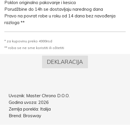
Poklon originalno pakovanje i kesica
Porudžbine do 14h se dostavljaju narednog dana
Pravo na povrat robe u roku od 14 dana bez navođenja
razloga **
* za kupovinu preko 4999rsd
** roba se ne sme koristiti ili oštetiti
DEKLARACIJA
Uvoznik: Master Chrono D.O.O.
Godina uvoza: 2026
Zemlja porekla: Italija
Brend: Brosway