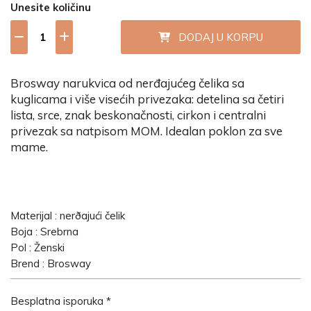
Unesite količinu
DODAJ U KORPU
Brosway narukvica od nerđajućeg čelika sa
kuglicama i više visećih privezaka: detelina sa četiri
lista, srce, znak beskonačnosti, cirkon i centralni
privezak sa natpisom MOM. Idealan poklon za sve
mame.
Materijal : nerðajući čelik
Boja : Srebrna
Pol : Ženski
Brend : Brosway
Besplatna isporuka *