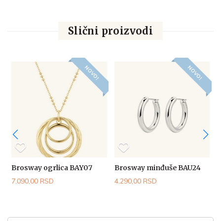
Slični proizvodi
NOVO!
NOVO!
Brosway ogrlica BAY07
Brosway minđuše BAU24
7.090,00 RSD
4.290,00 RSD
4