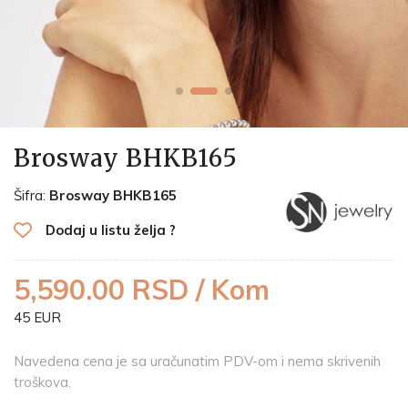
Brosway BHKB165
Šifra:
Brosway BHKB165
Dodaj u listu želja ?
5,590.00 RSD / Kom
45 EUR
Navedena cena je sa uračunatim PDV-om i nema skrivenih
troškova.