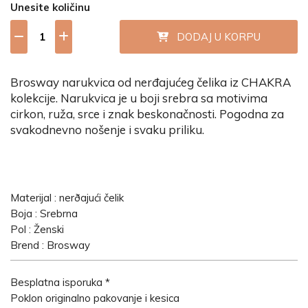
Unesite količinu
DODAJ U KORPU
Brosway narukvica od nerđajućeg čelika iz CHAKRA
kolekcije. Narukvica je u boji srebra sa motivima
cirkon, ruža, srce i znak beskonačnosti. Pogodna za
svakodnevno nošenje i svaku priliku.
Materijal : nerðajući čelik
Boja : Srebrna
Pol : Ženski
Brend : Brosway
Besplatna isporuka *
Poklon originalno pakovanje i kesica