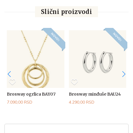
Slični proizvodi
NOVO!
NOVO!
Brosway ogrlica BAY07
Brosway minđuše BAU24
7.090,00 RSD
4.290,00 RSD
4