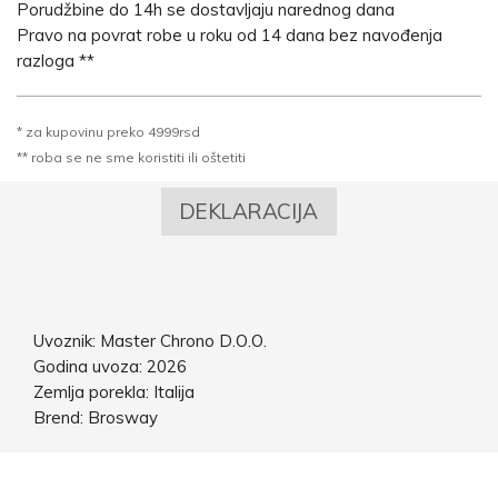
Porudžbine do 14h se dostavljaju narednog dana
Pravo na povrat robe u roku od 14 dana bez navođenja
razloga **
* za kupovinu preko 4999rsd
** roba se ne sme koristiti ili oštetiti
DEKLARACIJA
Uvoznik: Master Chrono D.O.O.
Godina uvoza: 2026
Zemlja porekla: Italija
Brend: Brosway