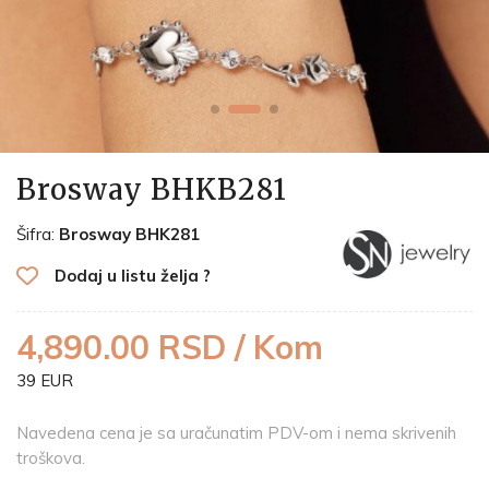
Brosway BHKB281
Šifra:
Brosway BHK281
Dodaj u listu želja ?
4,890.00 RSD / Kom
39 EUR
Navedena cena je sa uračunatim PDV-om i nema skrivenih
troškova.