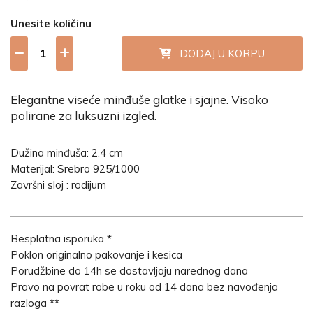
Unesite količinu
DODAJ U KORPU
Elegantne viseće minđuše glatke i sjajne. Visoko
polirane za luksuzni izgled.
Dužina minđuša: 2.4 cm
Materijal: Srebro 925/1000
Završni sloj : rodijum
Besplatna isporuka *
Poklon originalno pakovanje i kesica
Porudžbine do 14h se dostavljaju narednog dana
Pravo na povrat robe u roku od 14 dana bez navođenja
razloga **