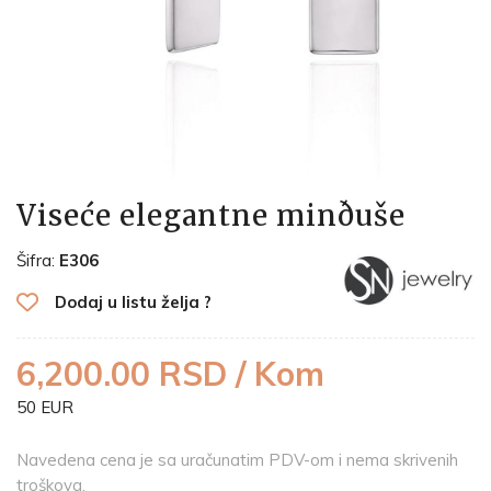
Viseće elegantne minðuše
Šifra:
E306
Dodaj u listu želja ?
6,200.00 RSD / Kom
50 EUR
Navedena cena je sa uračunatim PDV-om i nema skrivenih
troškova.