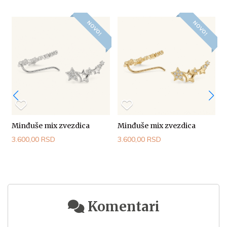
NOVO!
NOVO!
Minđuše mix zvezdica
Minđuše mix zvezdica
E
3.600,00 RSD
3.600,00 RSD
7
Komentari