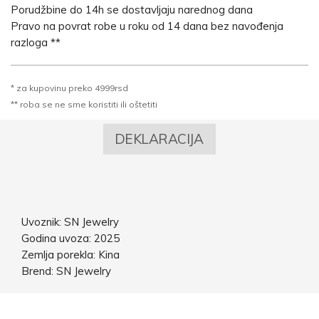
Porudžbine do 14h se dostavljaju narednog dana
Pravo na povrat robe u roku od 14 dana bez navođenja
razloga **
* za kupovinu preko 4999rsd
** roba se ne sme koristiti ili oštetiti
DEKLARACIJA
Uvoznik: SN Jewelry
Godina uvoza: 2025
Zemlja porekla: Kina
Brend: SN Jewelry