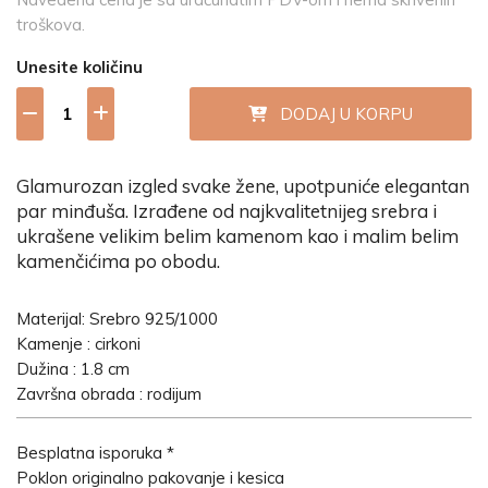
troškova.
Unesite količinu
DODAJ U KORPU
Glamurozan izgled svake žene, upotpuniće elegantan
par minđuša. Izrađene od najkvalitetnijeg srebra i
ukrašene velikim belim kamenom kao i malim belim
kamenčićima po obodu.
Materijal: Srebro 925/1000
Kamenje : cirkoni
Dužina : 1.8 cm
Završna obrada : rodijum
Besplatna isporuka *
Poklon originalno pakovanje i kesica