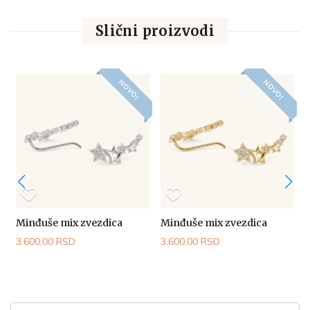
Slični proizvodi
NOVO!
NOVO!
Minđuše mix zvezdica
Minđuše mix zvezdica
E
3.600,00 RSD
3.600,00 RSD
7