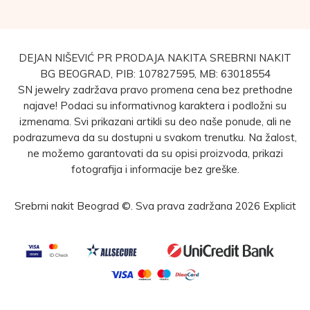
DEJAN NIŠEVIĆ PR PRODAJA NAKITA SREBRNI NAKIT
BG BEOGRAD, PIB: 107827595, MB: 63018554
SN jewelry zadržava pravo promena cena bez prethodne
najave! Podaci su informativnog karaktera i podložni su
izmenama. Svi prikazani artikli su deo naše ponude, ali ne
podrazumeva da su dostupni u svakom trenutku. Na žalost,
ne možemo garantovati da su opisi proizvoda, prikazi
fotografija i informacije bez greške.
Srebrni nakit Beograd ©. Sva prava zadržana 2026
Explicit