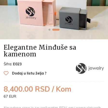
Elegantne Minđuše sa
kamenom
Šifra:
E023
Dodaj u listu želja ?
8,400.00 RSD / Kom
67 EUR
Navedena cena je sa uračunatim PDV-om i nema skrivenih