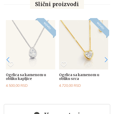
Slični proizvodi
NOVO!
NOVO!
Ogrlica sa kamenom u
Ogrlica sa kamenom u
obliku kapljice
obliku srca
4
4.500,00 RSD
4.720,00 RSD