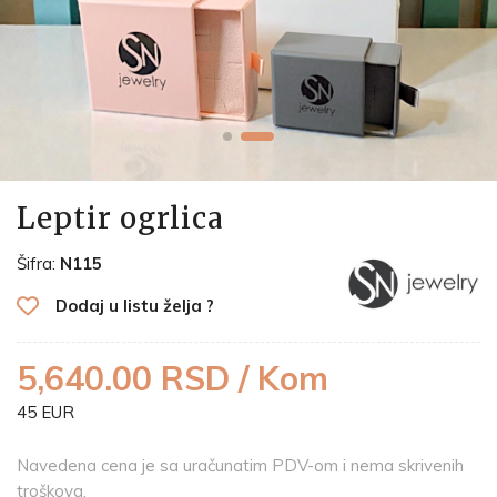
Leptir ogrlica
Šifra:
N115
Dodaj u listu želja ?
5,640.00 RSD / Kom
45 EUR
Navedena cena je sa uračunatim PDV-om i nema skrivenih
troškova.