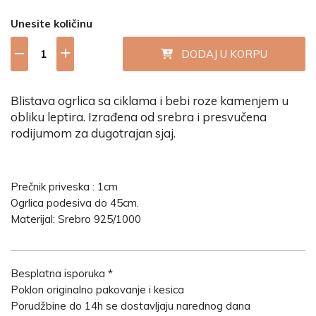
Unesite količinu
DODAJ U KORPU
Blistava ogrlica sa ciklama i bebi roze kamenjem u
obliku leptira. Izrađena od srebra i presvučena
rodijumom za dugotrajan sjaj.
Prečnik priveska : 1cm
Ogrlica podesiva do 45cm.
Materijal: Srebro 925/1000
Besplatna isporuka *
Poklon originalno pakovanje i kesica
Porudžbine do 14h se dostavljaju narednog dana