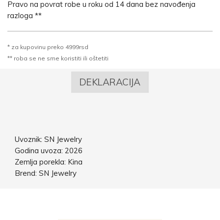
Pravo na povrat robe u roku od 14 dana bez navođenja
razloga **
* za kupovinu preko 4999rsd
** roba se ne sme koristiti ili oštetiti
DEKLARACIJA
Uvoznik: SN Jewelry
Godina uvoza: 2026
Zemlja porekla: Kina
Brend: SN Jewelry