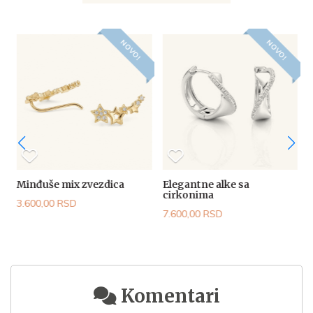
NOVO!
NOVO!
Minđuše mix zvezdica
Elegantne alke sa
V
cirkonima
3.600,00 RSD
6
7.600,00 RSD
Komentari