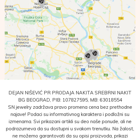
DEJAN NIŠEVIĆ PR PRODAJA NAKITA SREBRNI NAKIT
BG BEOGRAD, PIB: 107827595, MB: 63018554
SN jewelry zadržava pravo promena cena bez prethodne
najave! Podaci su informativnog karaktera i podložni su
izmenama. Svi prikazani artikli su deo naše ponude, ali ne
podrazumeva da su dostupni u svakom trenutku. Na žalost,
ne možemo garantovati da su opisi proizvoda, prikazi