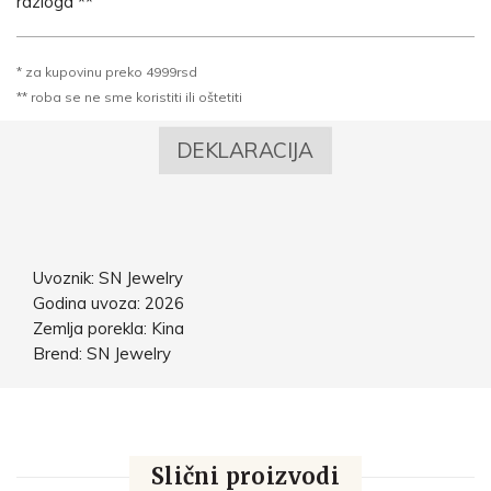
razloga **
* za kupovinu preko 4999rsd
** roba se ne sme koristiti ili oštetiti
DEKLARACIJA
Uvoznik: SN Jewelry
Godina uvoza: 2026
Zemlja porekla: Kina
Brend: SN Jewelry
Slični proizvodi