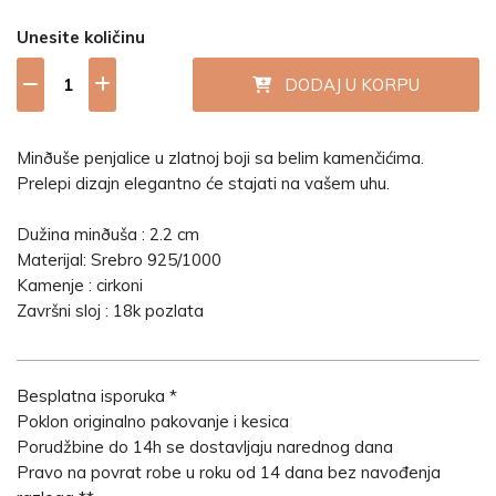
Unesite količinu
DODAJ U KORPU
Minðuše penjalice u zlatnoj boji sa belim kamenčićima.
Prelepi dizajn elegantno će stajati na vašem uhu.
Dužina minðuša : 2.2 cm
Materijal: Srebro 925/1000
Kamenje : cirkoni
Završni sloj : 18k pozlata
Besplatna isporuka *
Poklon originalno pakovanje i kesica
Porudžbine do 14h se dostavljaju narednog dana
Pravo na povrat robe u roku od 14 dana bez navođenja