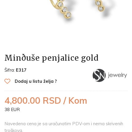
Minðuše penjalice gold
Šifra:
E317
Dodaj u listu želja ?
4,800.00 RSD / Kom
38 EUR
Navedena cena je sa uračunatim PDV-om i nema skrivenih
troškova.