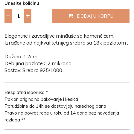
Unesite količinu
DODAJ U KORPU
Elegantne i zavodljive minđuše sa kamenčićem.
Izrađene od najkvalitetnijeg srebra sa 18k pozlatom .
Dužina: 1.2cm
Debljina pozlate:0.2 mikrona
Sastav: Srebro 925/1000
Besplatna isporuka *
Poklon originalno pakovanje i kesica
Porudžbine do 14h se dostavljaju narednog dana
Pravo na povrat robe u roku od 14 dana bez navođenja
razloga **