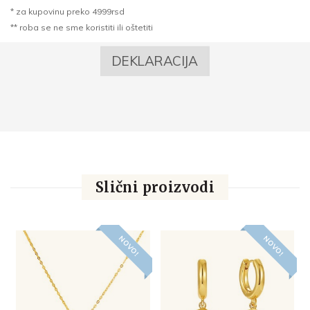
* za kupovinu preko 4999rsd
** roba se ne sme koristiti ili oštetiti
DEKLARACIJA
Slični proizvodi
NOVO!
NOVO!