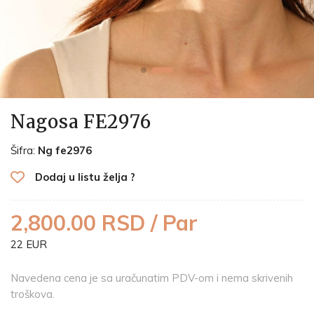
Nagosa FE2976
Šifra:
Ng fe2976
Dodaj u listu želja ?
2,800.00 RSD / Par
22 EUR
Navedena cena je sa uračunatim PDV-om i nema skrivenih
troškova.