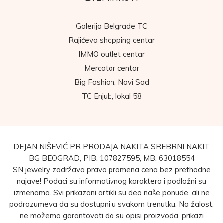
Galerija Belgrade TC
Rajićeva shopping centar
IMMO outlet centar
Mercator centar
Big Fashion, Novi Sad
TC Enjub, lokal 58
DEJAN NIŠEVIĆ PR PRODAJA NAKITA SREBRNI NAKIT
BG BEOGRAD, PIB: 107827595, MB: 63018554
SN jewelry zadržava pravo promena cena bez prethodne
najave! Podaci su informativnog karaktera i podložni su
izmenama. Svi prikazani artikli su deo naše ponude, ali ne
podrazumeva da su dostupni u svakom trenutku. Na žalost,
ne možemo garantovati da su opisi proizvoda, prikazi