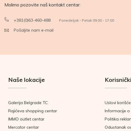
Molimo pozovite naš kontakt centar:
+381(0)63-460-488
Ponedeljak - Petak 09:00 - 17:00
Pošaljite nam e-mail
Naše lokacije
Korisnički
Galerija Belgrade TC
Uslovi korišće
Rajićeva shopping centar
Informacije o 
IMMO outlet centar
Politika rekla
Mercator centar
Odustanak o