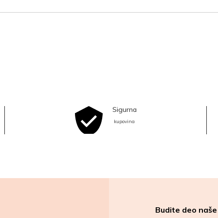
Sigurna
kupovina
Budite deo naše