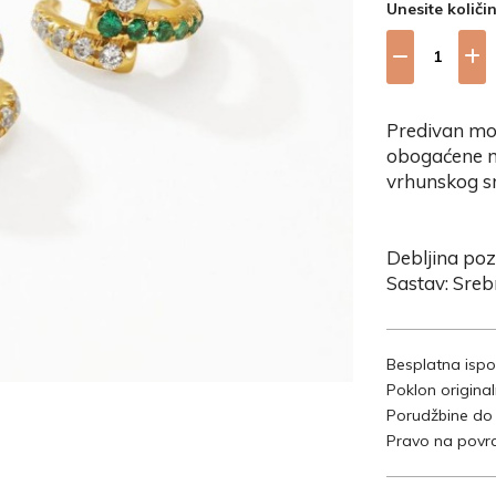
Unesite količi
Predivan mo
obogaćene m
vrhunskog s
Debljina poz
Sastav: Sre
Besplatna ispo
Poklon origina
Porudžbine do
Pravo na povra