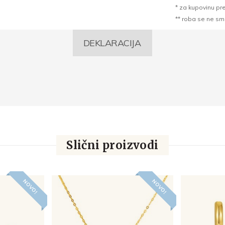
* za kupovinu pr
** roba se ne sme k
DEKLARACIJA
Slični proizvodi
NOVO!
NOVO!