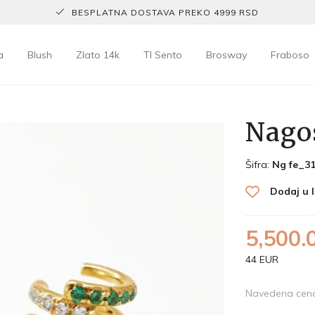
BESPLATNA DOSTAVA PREKO 4999 RSD
a
Blush
Zlato 14k
TI Sento
Brosway
Fraboso
Nago
Šifra:
Ng fe_3
Dodaj u l
5,500.
44 EUR
Navedena cena 