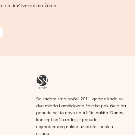
ete na društvenim mrežama
Sa radom smo počeli 2011. godine kada su
dva mlada i ambiciozna čoveka pokušala da
ponude nesto novo na tržištu nakita. Danas,
koncept naših radnji je ponuda
najmodernijeg nakita uz profesionalnu
uslugu.