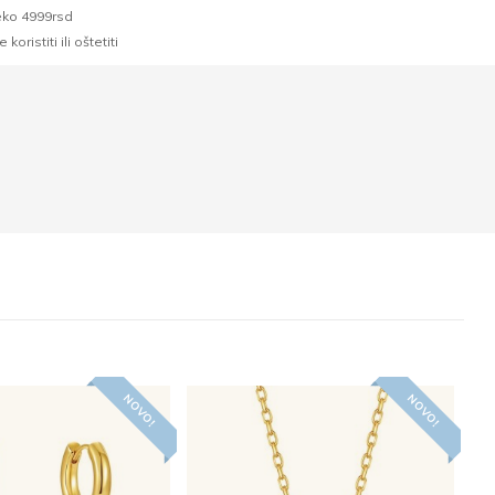
eko 4999rsd
oristiti ili oštetiti
NOVO!
NOVO!