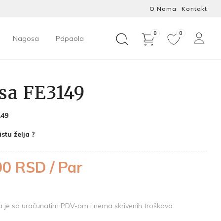
O Nama
Kontakt
0
0
Nagosa
Pdpaola
sa FE3149
149
istu želja ?
00 RSD / Par
je sa uračunatim PDV-om i nema skrivenih troškova.