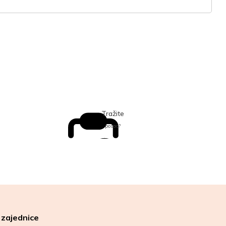
Tražite
posao?
 zajednice