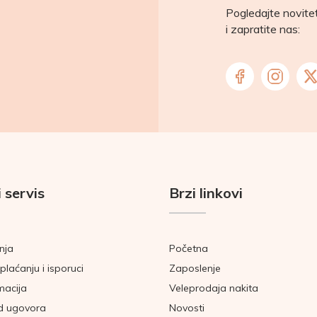
Pogledajte novit
i zapratite nas:
 servis
Brzi linkovi
nja
Početna
plaćanju i isporuci
Zaposlenje
macija
Veleprodaja nakita
d ugovora
Novosti