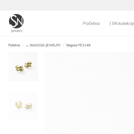
Početna
| SN kolekcij
Početna
← NAGOSA JEWELRY
Nagosa FE3149