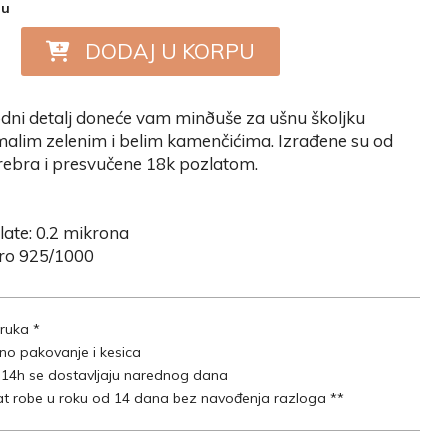
nu
DODAJ U KORPU
dni detalj doneće vam minðuše za ušnu školjku
alim zelenim i belim kamenčićima. Izrađene su od
rebra i presvučene 18k pozlatom.
late: 0.2 mikrona
bro 925/1000
ruka *
lno pakovanje i kesica
 14h se dostavljaju narednog dana
t robe u roku od 14 dana bez navođenja razloga **