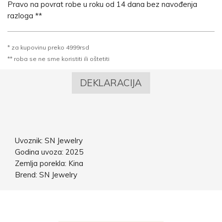
Pravo na povrat robe u roku od 14 dana bez navođenja
razloga **
* za kupovinu preko 4999rsd
** roba se ne sme koristiti ili oštetiti
DEKLARACIJA
Uvoznik: SN Jewelry
Godina uvoza: 2025
Zemlja porekla: Kina
Brend: SN Jewelry