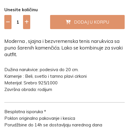
Unesite količinu
DODAJ U KORPU
Moderna , sjajna i bezvremenska tenis narukvica sa
puno šarenih kamenčića. Lako se kombinuje za svaki
autfit.
Dužina narukvice: podesiva do 20 cm.
Kamenje : Beli, svetlo i tamno plavi cirkoni
Materijal: Srebro 925/1000
Završna obrada: rodijum
Besplatna isporuka *
Poklon originalno pakovanje i kesica
Porudžbine do 14h se dostavljaju narednog dana