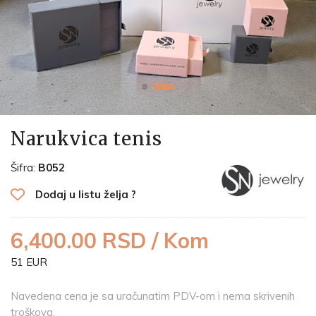
Narukvica tenis
Šifra:
B052
Dodaj u listu želja ?
6,400.00 RSD / Kom
51 EUR
Navedena cena je sa uračunatim PDV-om i nema skrivenih
troškova.