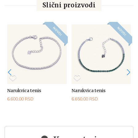
Slični proizvodi
NOVO!
NOVO!
Narukvica tenis
Narukvica tenis
N
6.600,00 RSD
6.650,00 RSD
6