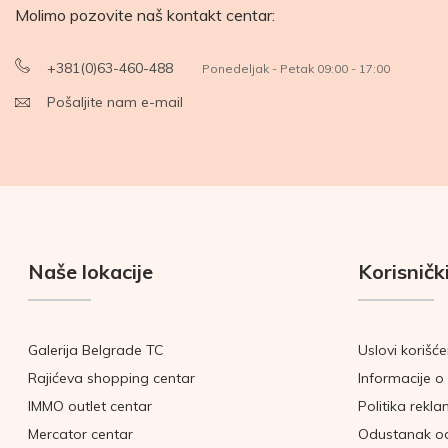
Molimo pozovite naš kontakt centar:
+381(0)63-460-488
Ponedeljak - Petak 09:00 - 17:00
Pošaljite nam e-mail
Naše lokacije
Korisnički
Galerija Belgrade TC
Uslovi korišće
Rajićeva shopping centar
Informacije o 
IMMO outlet centar
Politika rekla
Mercator centar
Odustanak o