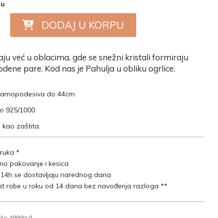
nu
DODAJ U KORPU
ju već u oblacima, gde se snežni kristali formiraju
odene pare. Kod nas je Pahulja u obliku ogrlice.
 samopodesiva do 44cm.
ro 925/1000
 kao zaštita.
ruka *
lno pakovanje i kesica
 14h se dostavljaju narednog dana
t robe u roku od 14 dana bez navođenja razloga **
eko 4999rsd