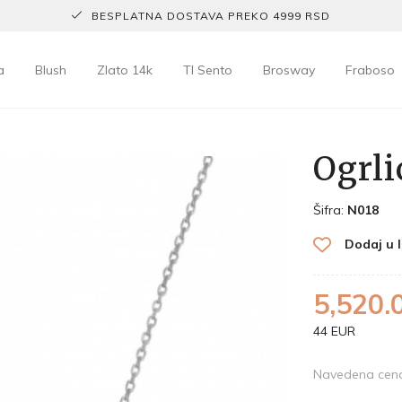
BESPLATNA DOSTAVA PREKO 4999 RSD
a
Blush
Zlato 14k
TI Sento
Brosway
Fraboso
Ogrli
Šifra:
N018
Dodaj u l
5,520.
44 EUR
Navedena cena 