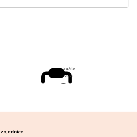
Tražite
posao?
 zajednice