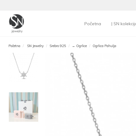
Početna
| SN kolekcij
Početna
SN Jewelry
Srebro 925
← Ogrlice
Ogrlica Pahulja