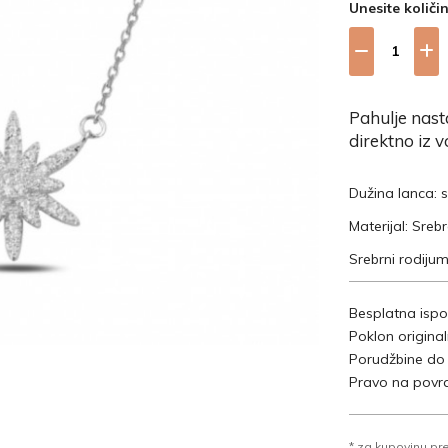
Unesite količi
Pahulje nasta
direktno iz v
Dužina lanca:
Materijal: Sreb
Srebrni rodijum
Besplatna ispo
Poklon origina
Porudžbine do
Pravo na povra
* za kupovinu pr