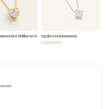
kamenom u obliku srca
Ogrlica sa kamenom
4.920,00 RSD
omentar!