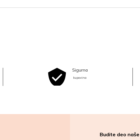
Sigurna
kupovina
Budite deo naše