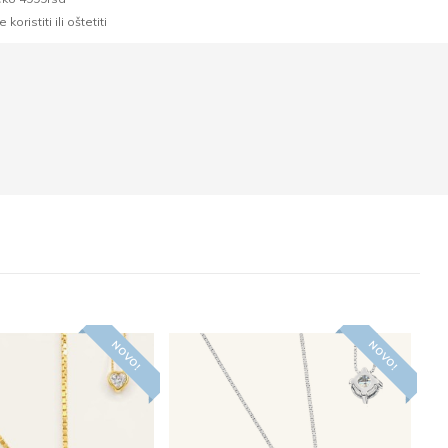
oristiti ili oštetiti
NOVO!
NOVO!