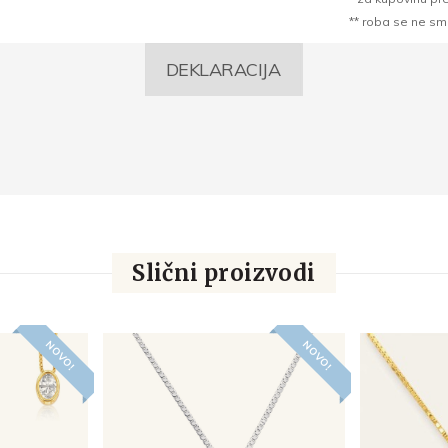
** roba se ne sme k
DEKLARACIJA
Slični proizvodi
NOVO!
NOVO!