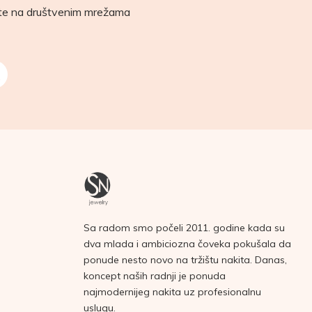
ete na društvenim mrežama
Sa radom smo počeli 2011. godine kada su
dva mlada i ambiciozna čoveka pokušala da
ponude nesto novo na tržištu nakita. Danas,
koncept naših radnji je ponuda
najmodernijeg nakita uz profesionalnu
uslugu.