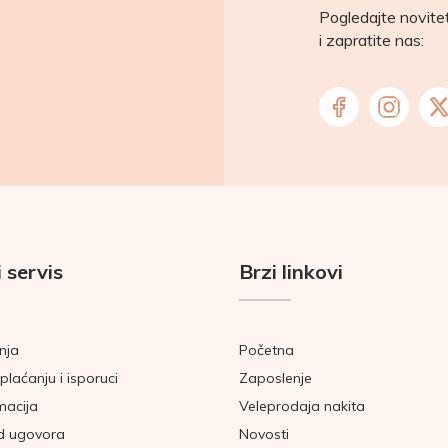
Pogledajte novit
i zapratite nas:
 servis
Brzi linkovi
nja
Početna
plaćanju i isporuci
Zaposlenje
macija
Veleprodaja nakita
d ugovora
Novosti