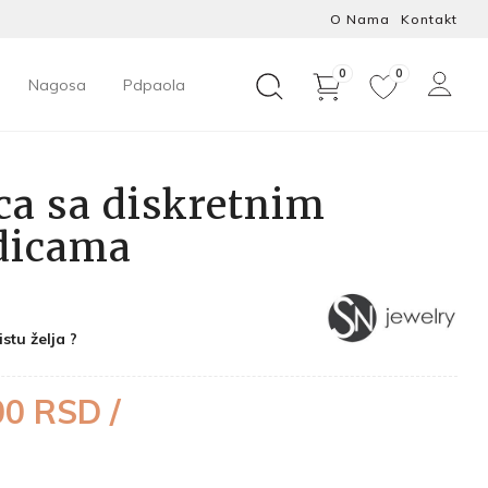
O Nama
Kontakt
0
0
Nagosa
Pdpaola
ca sa diskretnim
dicama
istu želja ?
00 RSD /