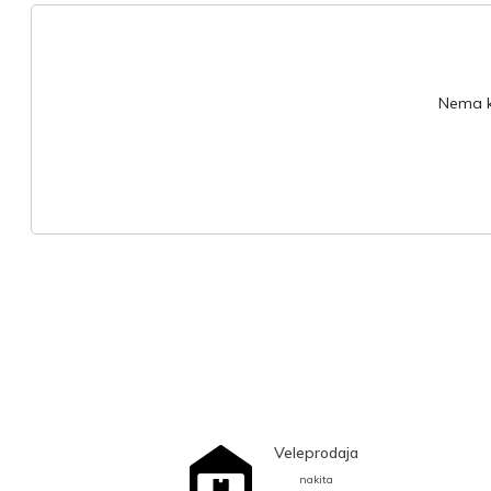
Nema ko
Veleprodaja
nakita