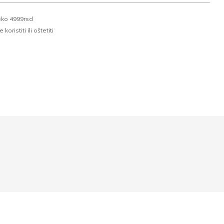
eko 4999rsd
oristiti ili oštetiti