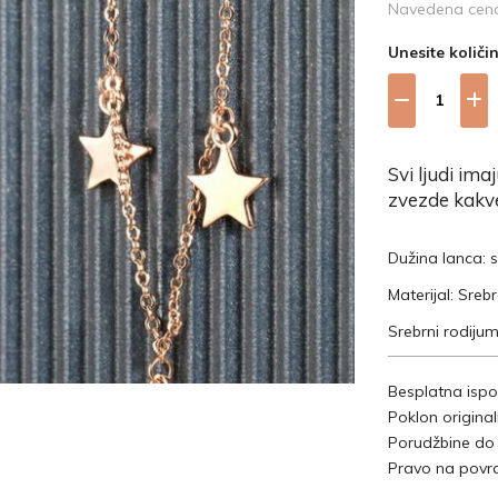
Navedena cena 
Unesite količi
Svi ljudi ima
zvezde kakve
Dužina lanca:
Materijal: Sreb
Srebrni rodijum
Besplatna ispo
Poklon origina
Porudžbine do
Pravo na povra