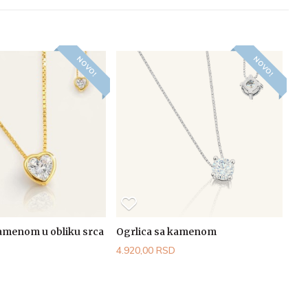
NOVO!
NOVO!
kamenom u obliku srca
Ogrlica sa kamenom
4.920,00 RSD