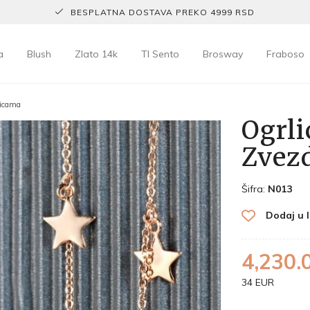
BESPLATNA DOSTAVA PREKO 4999 RSD
a
Blush
Zlato 14k
TI Sento
Brosway
Fraboso
dicama
Ogrli
Zvez
Šifra:
N013
Dodaj u l
4,230.
34 EUR