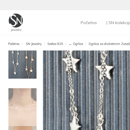
Početna
| SN kolekcij
Početna
SN Jewelry
Srebro 925
← Ogrlice
Ogrlica sa diskretnim Zvez