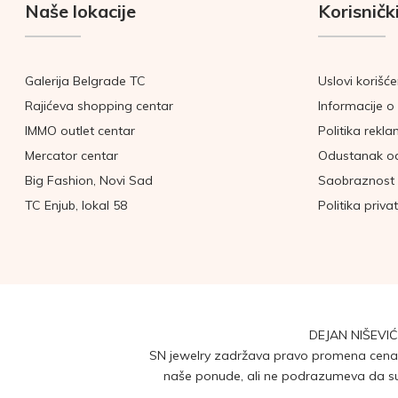
Naše lokacije
Korisnički
Galerija Belgrade TC
Uslovi korišće
Rajićeva shopping centar
Informacije o 
IMMO outlet centar
Politika rekla
Mercator centar
Odustanak o
Big Fashion, Novi Sad
Saobraznost 
TC Enjub, lokal 58
Politika priva
DEJAN NIŠEVIĆ
SN jewelry zadržava pravo promena cena b
naše ponude, ali ne podrazumeva da su 