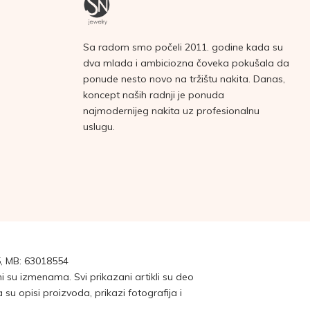
Sa radom smo počeli 2011. godine kada su
dva mlada i ambiciozna čoveka pokušala da
ponude nesto novo na tržištu nakita. Danas,
koncept naših radnji je ponuda
najmodernijeg nakita uz profesionalnu
uslugu.
, MB: 63018554
su izmenama. Svi prikazani artikli su deo
 opisi proizvoda, prikazi fotografija i