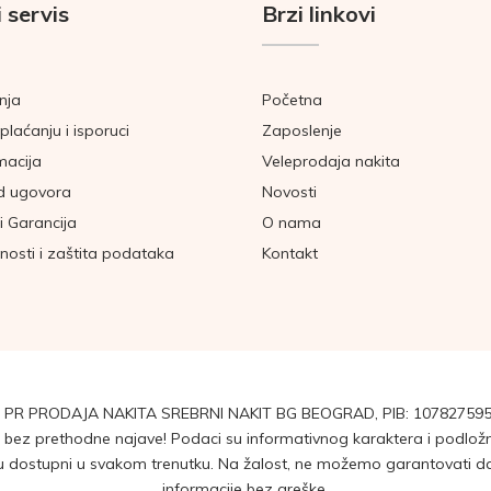
 servis
Brzi linkovi
nja
Početna
plaćanju i isporuci
Zaposlenje
macija
Veleprodaja nakita
d ugovora
Novosti
i Garancija
O nama
tnosti i zaštita podataka
Kontakt
 PR PRODAJA NAKITA SREBRNI NAKIT BG BEOGRAD, PIB: 107827595
ez prethodne najave! Podaci su informativnog karaktera i podložni 
dostupni u svakom trenutku. Na žalost, ne možemo garantovati da su
informacije bez greške.