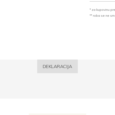
* za kupovinu pr
** roba se ne sme k
DEKLARACIJA