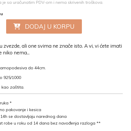
je sa uračunatim PDV-om i nema skrivenih troškova.
nu
DODAJ U KORPU
ju zvezde, ali one svima ne znače isto. A vi, vi ćete imati
 niko nema...
 samopodesiva do 44cm.
ro 925/1000
 kao zaštita.
ruka *
lno pakovanje i kesica
 14h se dostavljaju narednog dana
t robe u roku od 14 dana bez navođenja razloga **