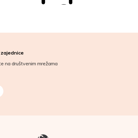
 zajednice
ete na društvenim mrežama