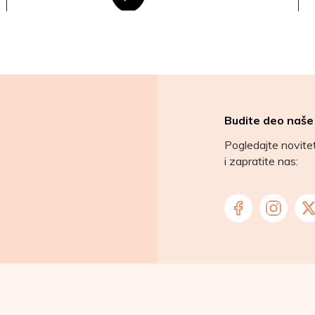
Budite deo naše
Pogledajte novit
i zapratite nas: