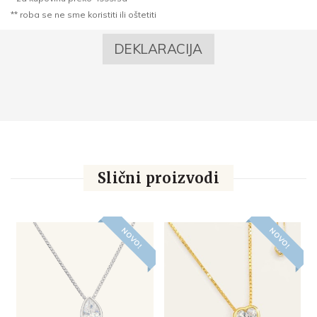
** roba se ne sme koristiti ili oštetiti
DEKLARACIJA
Slični proizvodi
NOVO!
NOVO!