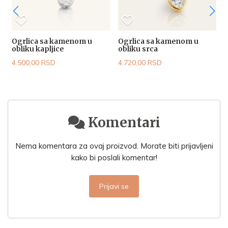
Ogrlica sa kamenom u
Ogrlica sa kamenom u
obliku kapljice
obliku srca
4
4.500,00 RSD
4.720,00 RSD
Komentari
Nema komentara za ovaj proizvod. Morate biti prijavljeni
kako bi poslali komentar!
Prijavi se