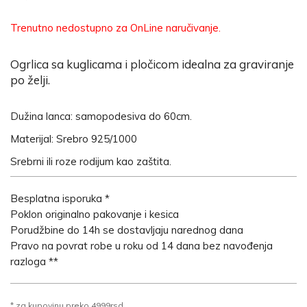
Trenutno nedostupno za OnLine naručivanje.
Ogrlica sa kuglicama i pločicom idealna za graviranje
po želji.
Dužina lanca: samopodesiva do 60cm.
Materijal: Srebro 925/1000
Srebrni ili roze rodijum kao zaštita.
Besplatna isporuka *
Poklon originalno pakovanje i kesica
Porudžbine do 14h se dostavljaju narednog dana
Pravo na povrat robe u roku od 14 dana bez navođenja
razloga **
* za kupovinu preko 4999rsd