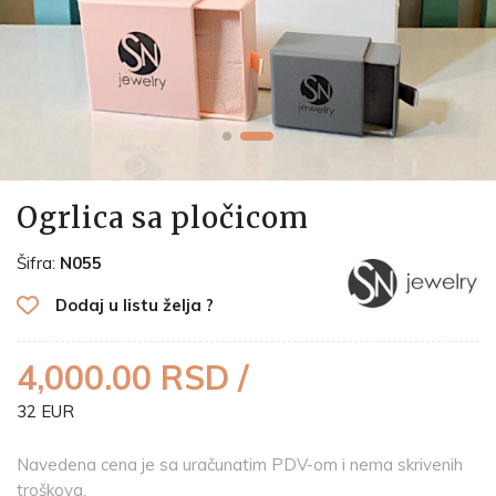
Ogrlica sa pločicom
Šifra:
N055
Dodaj u listu želja ?
4,000.00 RSD /
32 EUR
Navedena cena je sa uračunatim PDV-om i nema skrivenih
troškova.