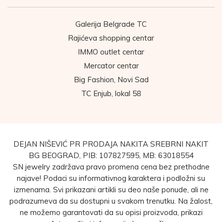
Galerija Belgrade TC
Rajićeva shopping centar
IMMO outlet centar
Mercator centar
Big Fashion, Novi Sad
TC Enjub, lokal 58
DEJAN NIŠEVIĆ PR PRODAJA NAKITA SREBRNI NAKIT
BG BEOGRAD, PIB: 107827595, MB: 63018554
SN jewelry zadržava pravo promena cena bez prethodne
najave! Podaci su informativnog karaktera i podložni su
izmenama. Svi prikazani artikli su deo naše ponude, ali ne
podrazumeva da su dostupni u svakom trenutku. Na žalost,
ne možemo garantovati da su opisi proizvoda, prikazi