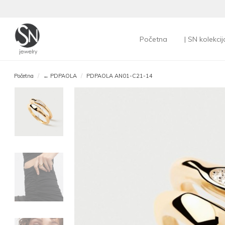
Početna
| SN kolekcij
Početna
← PDPAOLA
PDPAOLA AN01-C21-14