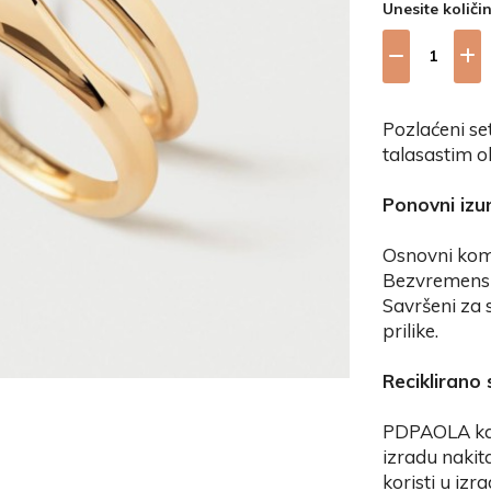
Unesite količi
Pozlaćeni se
talasastim o
Ponovni izu
Osnovni koma
Bezvremensk
Savršeni za 
prilike.
Reciklirano
PDPAOLA kao
izradu nakita
koristi u izr