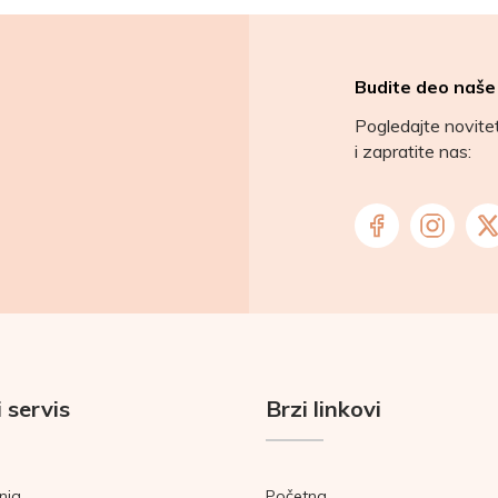
Budite deo naše
Pogledajte novit
i zapratite nas:
 servis
Brzi linkovi
nja
Početna