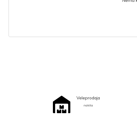
Nema ko
Veleprodaja
nakita