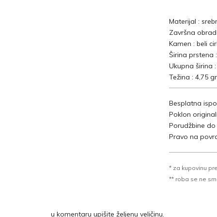
Materijal : sreb
Završna obrada
Kamen : beli ci
Širina prstena 
Ukupna širina 
Težina : 4,75 gr
Besplatna ispo
Poklon origina
Porudžbine do
Pravo na povra
* za kupovinu pr
** roba se ne sme k
u komentaru upišite željenu veličinu.