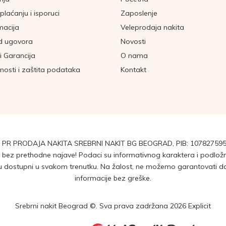
plaćanju i isporuci
Zaposlenje
macija
Veleprodaja nakita
d ugovora
Novosti
i Garancija
O nama
tnosti i zaštita podataka
Kontakt
 PR PRODAJA NAKITA SREBRNI NAKIT BG BEOGRAD, PIB: 107827595
ez prethodne najave! Podaci su informativnog karaktera i podložni 
dostupni u svakom trenutku. Na žalost, ne možemo garantovati da su
informacije bez greške.
Srebrni nakit Beograd ©. Sva prava zadržana 2026
Explicit