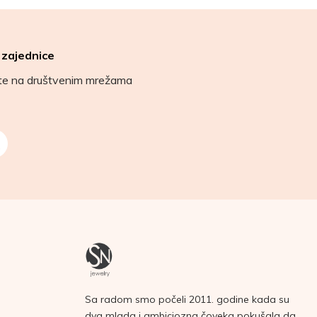
 zajednice
ete na društvenim mrežama
Sa radom smo počeli 2011. godine kada su
dva mlada i ambiciozna čoveka pokušala da