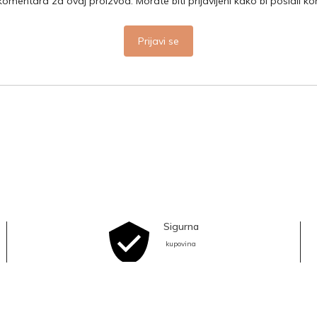
mentara za ovaj proizvod. Morate biti prijavljeni kako bi poslali k
Prijavi se
Sigurna
kupovina