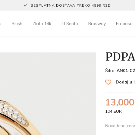
BESPLATNA DOSTAVA PREKO 4999 RSD
a
Blush
Zlato 14k
TI Sento
Brosway
Fraboso
PDPA
Šifra:
AN01-C2
Dodaj u l
13,000
104 EUR
Navedena cena 