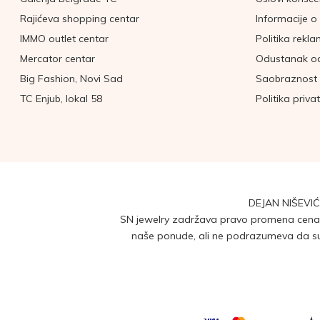
Rajićeva shopping centar
Informacije o 
IMMO outlet centar
Politika rekla
Mercator centar
Odustanak o
Big Fashion, Novi Sad
Saobraznost 
TC Enjub, lokal 58
Politika priva
DEJAN NIŠEVIĆ
SN jewelry zadržava pravo promena cena b
naše ponude, ali ne podrazumeva da su 