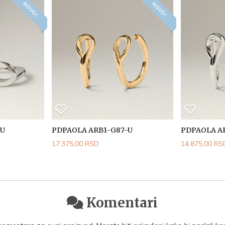
NOVO!
NOVO!
-U
PDPAOLA ARB1-G87-U
PDPAOLA A
17.375,00 RSD
14.875,00 RS
Komentari