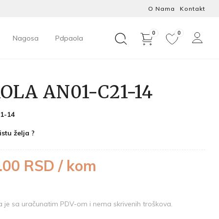
O Nama
Kontakt
0
0
Nagosa
Pdpaola
OLA AN01-C21-14
1-14
istu želja ?
.00 RSD / kom
je sa uračunatim PDV-om i nema skrivenih troškova.