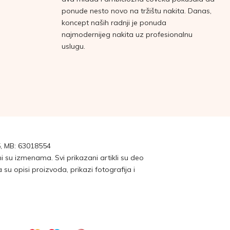
ponude nesto novo na tržištu nakita. Danas,
koncept naših radnji je ponuda
najmodernijeg nakita uz profesionalnu
uslugu.
, MB: 63018554
su izmenama. Svi prikazani artikli su deo
 opisi proizvoda, prikazi fotografija i