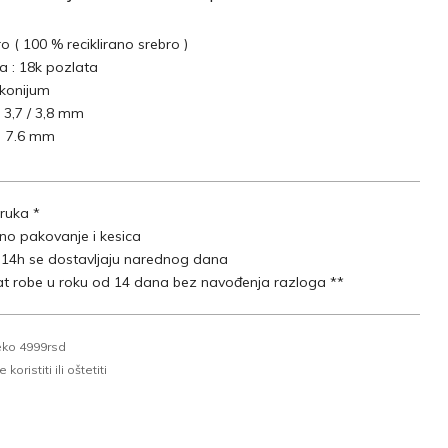
ro ( 100 % reciklirano srebro )
 : 18k pozlata
rkonijum
: 3,7 / 3,8 mm
: 7.6 mm
ruka *
lno pakovanje i kesica
 14h se dostavljaju narednog dana
t robe u roku od 14 dana bez navođenja razloga **
eko 4999rsd
oristiti ili oštetiti