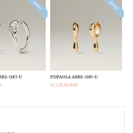
NOVO!
NOVO!
RB2-G87-U
PDPAOLA ARB1-G85-U
D
11.125,00 RSD