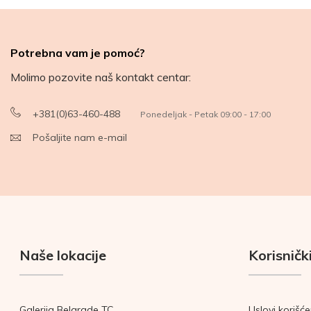
Potrebna vam je pomoć?
Molimo pozovite naš kontakt centar:
+381(0)63-460-488
Ponedeljak - Petak 09:00 - 17:00
Pošaljite nam e-mail
Naše lokacije
Korisnički
Galerija Belgrade TC
Uslovi korišće