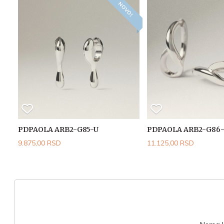
NOVO!
PDPAOLA ARB2-G85-U
PDPAOLA ARB2-G86
9.875,00 RSD
11.125,00 RSD