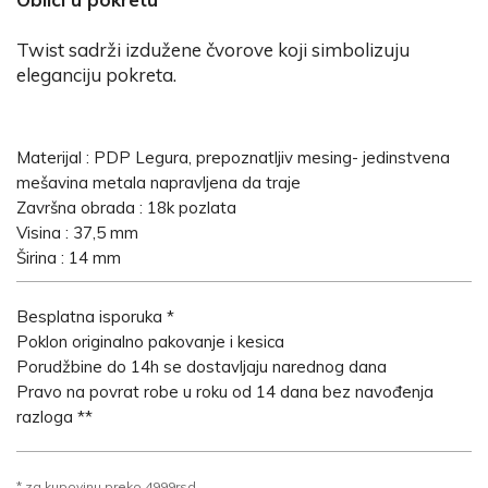
Twist sadrži izdužene čvorove koji simbolizuju
eleganciju pokreta.
Materijal : PDP Legura, prepoznatljiv mesing- jedinstvena
mešavina metala napravljena da traje
Završna obrada : 18k pozlata
Visina : 37,5 mm
Širina : 14 mm
Besplatna isporuka *
Poklon originalno pakovanje i kesica
Porudžbine do 14h se dostavljaju narednog dana
Pravo na povrat robe u roku od 14 dana bez navođenja
razloga **
* za kupovinu preko 4999rsd