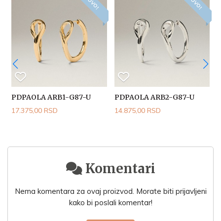
NOVO!
NOVO!
PDPAOLA ARB1-G87-U
PDPAOLA ARB2-G87-U
17.375,00 RSD
14.875,00 RSD
1
Komentari
Nema komentara za ovaj proizvod. Morate biti prijavljeni
kako bi poslali komentar!