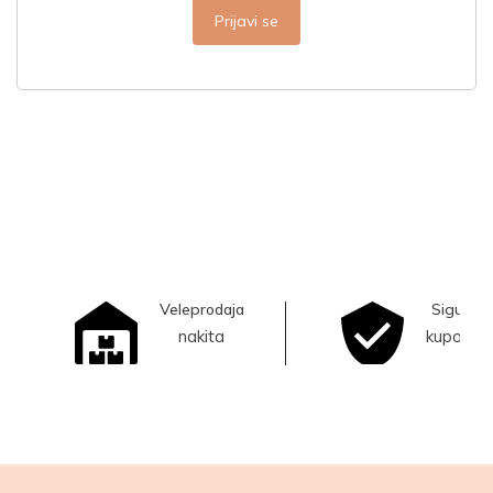
Prijavi se
Veleprodaja
Sigurna
nakita
kupovina