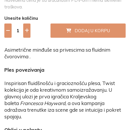
Navedena cena je sa uračunatim PDV-om i nema skrivenih
troškova.
Unesite količinu
DODAJ U KORPU
Asimetrične minđuše sa privescima sa fluidnim
čvorovima .
Ples povezivanja
Inspirisan fluidšnošću i gracioznošću plesa, Twist
kolekcija je oda kreativnom samoizražavanju. U
glavnoj ulozi je prva igračica Kraljevskog
baleta
Francesca Hayward,
a ova kampanja
odražava trenutke iza scene gde se intuicija i pokret
spajaju.
Oblici u pokretu