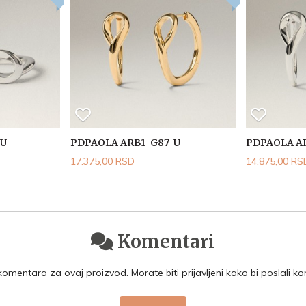
-U
PDPAOLA ARB1-G87-U
PDPAOLA A
17.375,00 RSD
14.875,00 RS
Komentari
mentara za ovaj proizvod. Morate biti prijavljeni kako bi poslali k