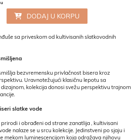
nu
DODAJ U KORPU
uše sa priveskom od kultivisanih slatkovodnih
smišljena
smišlja bezvremensku privlačnost bisera kroz
pektivu. Uravnotežujući klasičnu lepotu sa
izajnom, kolekcija donosi svežu perspektivu trajnom
ancije.
biseri slatke vode
prirodi i obrađeni od strane zanatlija , kultivisani
 vode nalaze se u srcu kolekcije. Jedinstveni po sjaju i
ače mekom luminescencijom koja odražava njihovu