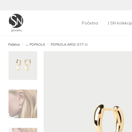
Početna
| SN kolekcij
Početna
← PDPAOLA
PDPAOLA AR01-E77-U