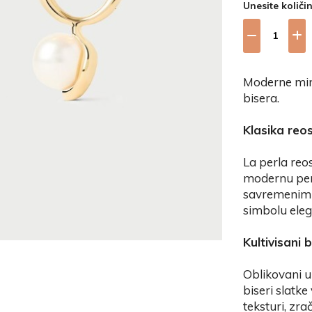
Unesite količi
Moderne minđ
bisera.
Klasika reo
La perla reo
modernu pers
savremenim d
simbolu eleg
Kultivisani 
Oblikovani u 
biseri slatke
teksturi, zr