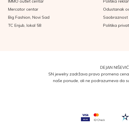
IMMO outlet centar
Politika rekla
Mercator centar
Odustanak o
Big Fashion, Novi Sad
Saobraznost 
TC Enjub, lokal 58
Politika priva
DEJAN NIŠEVIĆ
SN jewelry zadržava pravo promena cena b
naše ponude, ali ne podrazumeva da su 