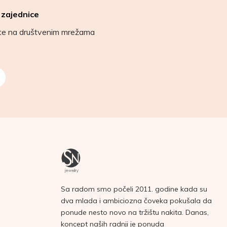
 zajednice
ete na društvenim mrežama
Sa radom smo počeli 2011. godine kada su
dva mlada i ambiciozna čoveka pokušala da
ponude nesto novo na tržištu nakita. Danas,
koncept naših radnji je ponuda