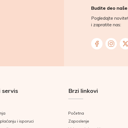
Budite deo naše
Pogledajte novit
i zapratite nas:
 servis
Brzi linkovi
nja
Početna
plaćanju i isporuci
Zaposlenje