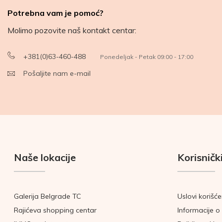
Potrebna vam je pomoć?
Molimo pozovite naš kontakt centar:
+381(0)63-460-488
Ponedeljak - Petak 09:00 - 17:00
Pošaljite nam e-mail
Naše lokacije
Korisnički
Galerija Belgrade TC
Uslovi korišće
Rajićeva shopping centar
Informacije o 