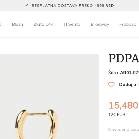
BESPLATNA DOSTAVA PREKO 4999 RSD
a
Blush
Zlato 14k
TI Sento
Brosway
Fraboso
PDPA
Šifra:
AR01-E7
Dodaj u l
15,480
124 EUR
Navedena cena 