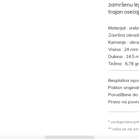
zamršenu lep
trajan osećaj
Materijal : sreb
Završna obrad
Kamenje : obrađ
Visina : 24 mm
Dubina : 14,5
Težina : 6,78 gr
Besplatna ispo
Poklon origina
Porudžbine do
Pravo na povra
* za kupovinu pr
** roba se ne sme k