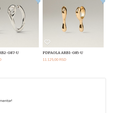
RB2-G87-U
PDPAOLA ARB1-G85-U
D
11.125,00 RSD
omentar!