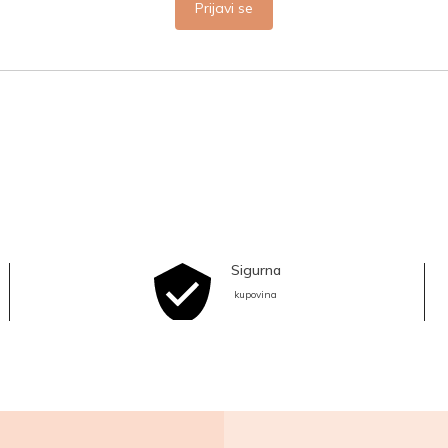
Prijavi se
Sigurna
kupovina