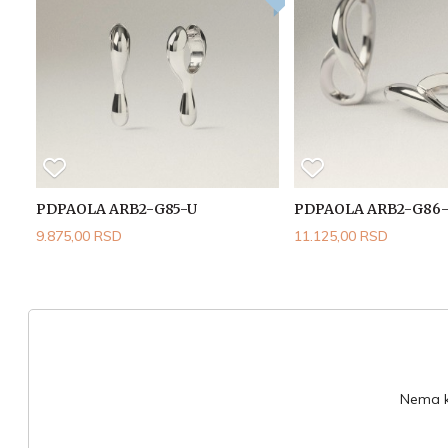
PDPAOLA ARB2-G85-U
PDPAOLA ARB2-G86
9.875,00 RSD
11.125,00 RSD
Nema ko