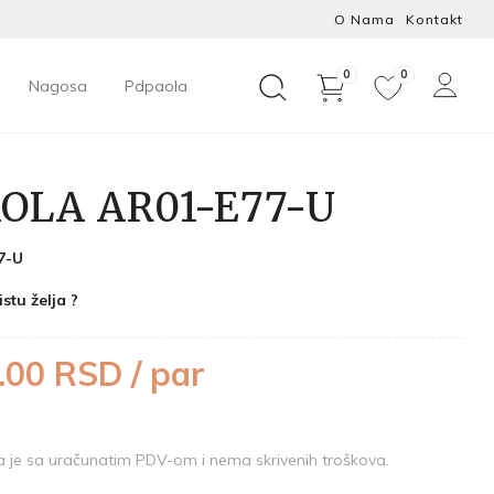
O Nama
Kontakt
0
0
Nagosa
Pdpaola
OLA AR01-E77-U
7-U
istu želja ?
.00 RSD / par
je sa uračunatim PDV-om i nema skrivenih troškova.