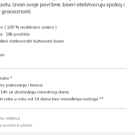
otu. Izvan svoje površine, biseri otelotvoruju spokoj i
 gracioznosti.
ro ( 100 % reciklirano srebro )
a : 18k pozlata
eni slatkovodni kultivisani biseri
 mm
ruka *
lno pakovanje i kesica
 14h se dostavljaju narednog dana
t robe u roku od 14 dana bez navođenja razloga **
eko 4999rsd
oristiti ili oštetiti