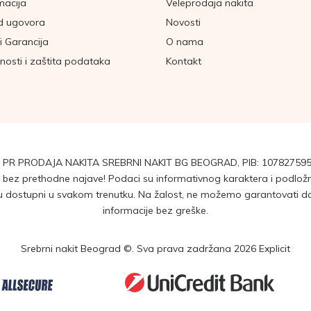
macija
Veleprodaja nakita
d ugovora
Novosti
i Garancija
O nama
tnosti i zaštita podataka
Kontakt
 PR PRODAJA NAKITA SREBRNI NAKIT BG BEOGRAD, PIB: 107827595
ez prethodne najave! Podaci su informativnog karaktera i podložni 
dostupni u svakom trenutku. Na žalost, ne možemo garantovati da su
informacije bez greške.
Srebrni nakit Beograd ©. Sva prava zadržana 2026
Explicit