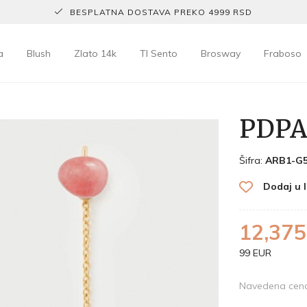
BESPLATNA DOSTAVA PREKO 4999 RSD
a
Blush
Zlato 14k
TI Sento
Brosway
Fraboso
PDPA
Šifra:
ARB1-G5
Dodaj u l
12,375
99 EUR
Navedena cena 