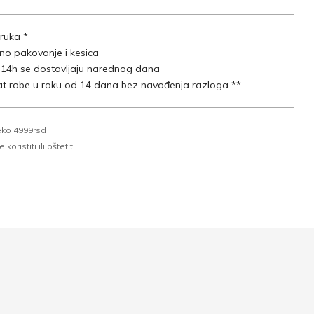
ruka *
lno pakovanje i kesica
 14h se dostavljaju narednog dana
t robe u roku od 14 dana bez navođenja razloga **
eko 4999rsd
oristiti ili oštetiti