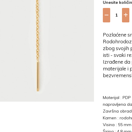
Unesite količi
Pozlaćene s
Rodohrodozit
zbog svojih p
isti - svaki 
Izrađene da 
materijale i
bezvremensk
Materijal : PD
napravljena da
Završna obrada
Kamen : rodohr
Visina : 55 mm
Širina : 4,8 mm