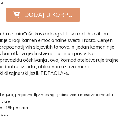
nu
DODAJ U KORPU
rebrne minđuše kaskadnog stila sa rodohrozitom.
 je dragi kamen emocionalne svesti i rasta. Cenjen
repoznatljivih slojevitih tonova, ni jedan kamen nije
rezbar otkriva jedinstvenu dubinu i prisustvo.
prevaziđu očekivanja , ovaj komad otelotvoruje trajne
 pedantnu izradu , oblikovan u savremeni ,
i dizajnerski jezik PDPAOLA-e.
P Legura, prepoznatljiv mesing- jedinstvena mešavina metala
 traje
 : 18k pozlata
ozit