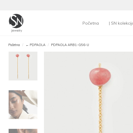
Početna
| SN kolekcij
Početna
← PDPAOLA
PDPAOLA ARB1-G56-U