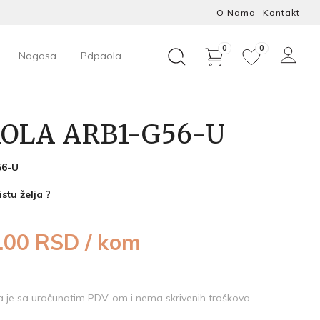
O Nama
Kontakt
0
0
Nagosa
Pdpaola
OLA ARB1-G56-U
6-U
istu želja ?
.00 RSD / kom
je sa uračunatim PDV-om i nema skrivenih troškova.