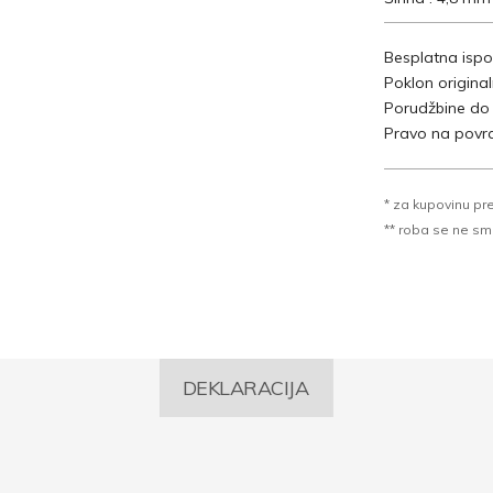
Besplatna ispo
Poklon origina
Porudžbine do
Pravo na povra
* za kupovinu pr
** roba se ne sme k
DEKLARACIJA