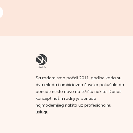
Sa radom smo počeli 2011. godine kada su
dva mlada i ambiciozna čoveka pokušala da
ponude nesto novo na tržištu nakita. Danas,
koncept naših radnji je ponuda
najmodernijeg nakita uz profesionalnu
uslugu.