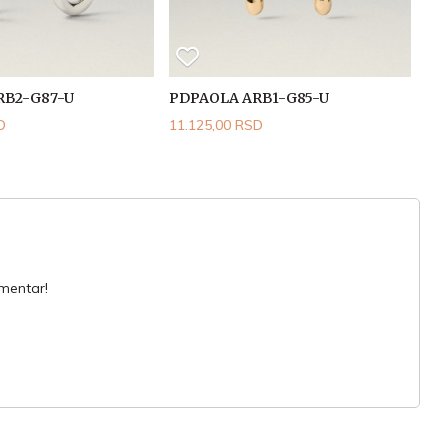
RB2-G87-U
PDPAOLA ARB1-G85-U
D
11.125,00 RSD
omentar!