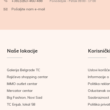
+381(0)63-460-488
Ponedeljak - Petak 09:00 - 17:00
Pošaljite nam e-mail
Naše lokacije
Korisnički
Galerija Belgrade TC
Uslovi korišće
Rajićeva shopping centar
Informacije o 
IMMO outlet centar
Politika rekla
Mercator centar
Odustanak o
Big Fashion, Novi Sad
Saobraznost 
TC Enjub, lokal 58
Politika priva