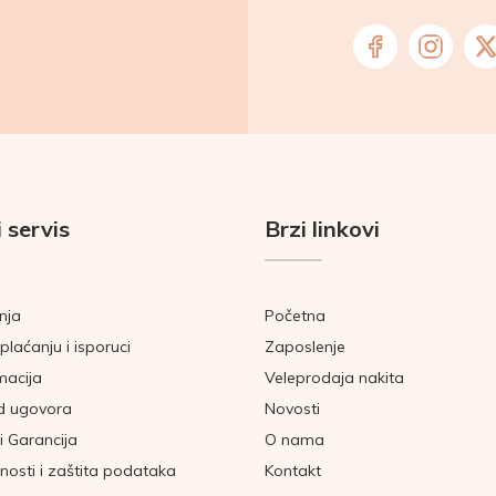
 servis
Brzi linkovi
nja
Početna
plaćanju i isporuci
Zaposlenje
macija
Veleprodaja nakita
d ugovora
Novosti
i Garancija
O nama
tnosti i zaštita podataka
Kontakt