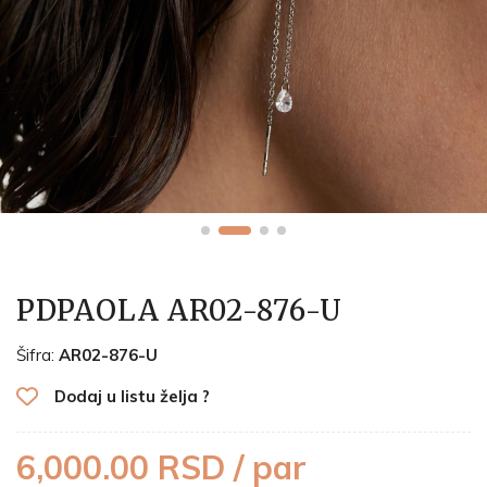
PDPAOLA AR02-876-U
Šifra:
AR02-876-U
Dodaj u listu želja ?
6,000.00 RSD / par