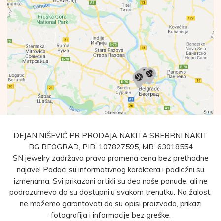
DEJAN NIŠEVIĆ PR PRODAJA NAKITA SREBRNI NAKIT
BG BEOGRAD, PIB: 107827595, MB: 63018554
SN jewelry zadržava pravo promena cena bez prethodne
najave! Podaci su informativnog karaktera i podložni su
izmenama. Svi prikazani artikli su deo naše ponude, ali ne
podrazumeva da su dostupni u svakom trenutku. Na žalost,
ne možemo garantovati da su opisi proizvoda, prikazi
fotografija i informacije bez greške.