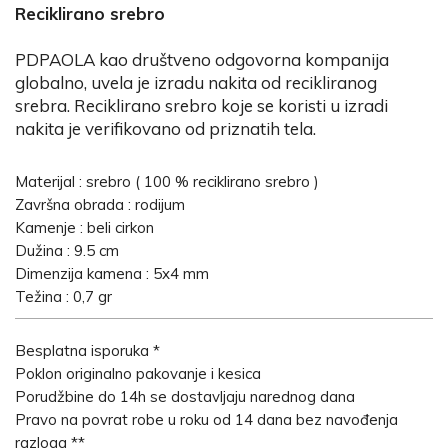
Reciklirano srebro
PDPAOLA kao društveno odgovorna kompanija
globalno, uvela je izradu nakita od recikliranog
srebra. Reciklirano srebro koje se koristi u izradi
nakita je verifikovano od priznatih tela.
Materijal : srebro ( 100 % reciklirano srebro )
Završna obrada : rodijum
Kamenje : beli cirkon
Dužina : 9.5 cm
Dimenzija kamena : 5x4 mm
Težina : 0,7 gr
Besplatna isporuka *
Poklon originalno pakovanje i kesica
Porudžbine do 14h se dostavljaju narednog dana
Pravo na povrat robe u roku od 14 dana bez navođenja
razloga **