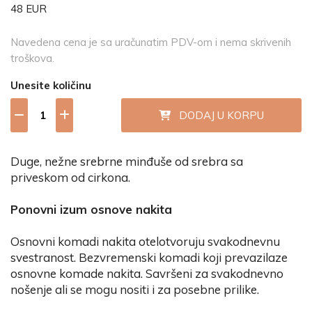
48 EUR
Navedena cena je sa uračunatim PDV-om i nema skrivenih
troškova.
Unesite količinu
DODAJ U KORPU
Duge, nežne srebrne minđuše od srebra sa
priveskom od cirkona.
Ponovni izum osnove nakita
Osnovni komadi nakita otelotvoruju svakodnevnu
svestranost. Bezvremenski komadi koji prevazilaze
osnovne komade nakita. Savršeni za svakodnevno
nošenje ali se mogu nositi i za posebne prilike.