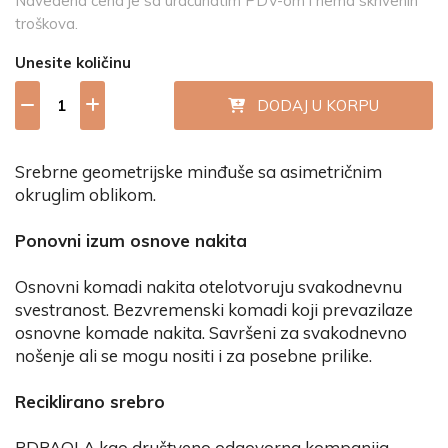
Navedena cena je sa uračunatim PDV-om i nema skrivenih
troškova.
Unesite količinu
DODAJ U KORPU
Srebrne geometrijske minđuše sa asimetričnim
okruglim oblikom.
Ponovni izum osnove nakita
Osnovni komadi nakita otelotvoruju svakodnevnu
svestranost. Bezvremenski komadi koji prevazilaze
osnovne komade nakita. Savršeni za svakodnevno
nošenje ali se mogu nositi i za posebne prilike.
Reciklirano srebro
PDPAOLA kao društveno odgovorna kompanija