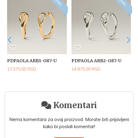
NOVO!
NOVO!
PDPAOLA ARB1-G87-U
PDPAOLA ARB2-G87-U
17.375,00 RSD
14.875,00 RSD
1
Komentari
Nema komentara za ovaj proizvod. Morate biti prijavljeni
kako bi poslali komentar!