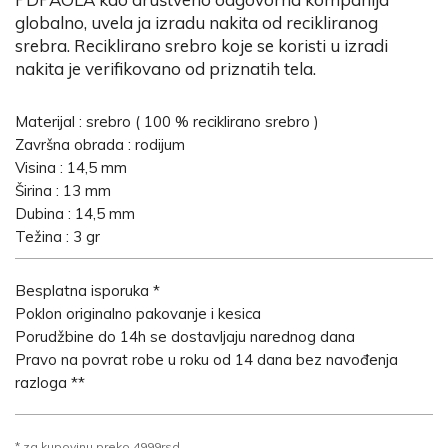
globalno, uvela ja izradu nakita od recikliranog
srebra. Reciklirano srebro koje se koristi u izradi
nakita je verifikovano od priznatih tela.
Materijal : srebro ( 100 % reciklirano srebro )
Završna obrada : rodijum
Visina : 14,5 mm
Širina : 13 mm
Dubina : 14,5 mm
Težina : 3 gr
Besplatna isporuka *
Poklon originalno pakovanje i kesica
Porudžbine do 14h se dostavljaju narednog dana
Pravo na povrat robe u roku od 14 dana bez navođenja
razloga **
* za kupovinu preko 4999rsd