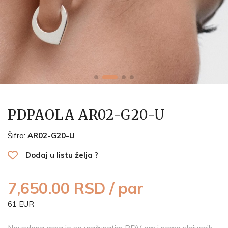
PDPAOLA AR02-G20-U
Šifra:
AR02-G20-U
Dodaj u listu želja ?
7,650.00 RSD / par
61 EUR