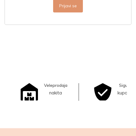
Prijavi se
Veleprodaja
Sigurna
nakita
kupovina