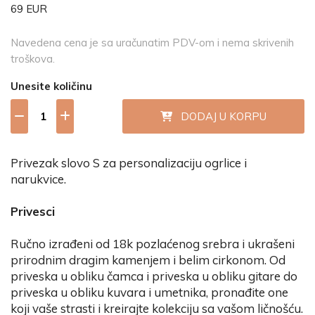
69 EUR
Navedena cena je sa uračunatim PDV-om i nema skrivenih
troškova.
Unesite količinu
DODAJ U KORPU
Privezak slovo S za personalizaciju ogrlice i
narukvice.
Privesci
Ručno izrađeni od 18k pozlaćenog srebra i ukrašeni
prirodnim dragim kamenjem i belim cirkonom. Od
priveska u obliku čamca i priveska u obliku gitare do
priveska u obliku kuvara i umetnika, pronađite one
koji vaše strasti i kreirajte kolekciju sa vašom ličnošću.