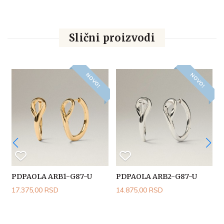
Slični proizvodi
NOVO!
NOVO!
PDPAOLA ARB1-G87-U
PDPAOLA ARB2-G87-U
17.375,00 RSD
14.875,00 RSD
1