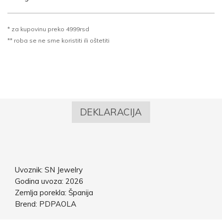
* za kupovinu preko 4999rsd
** roba se ne sme koristiti ili oštetiti
DEKLARACIJA
Uvoznik: SN Jewelry
Godina uvoza: 2026
Zemlja porekla: Španija
Brend: PDPAOLA