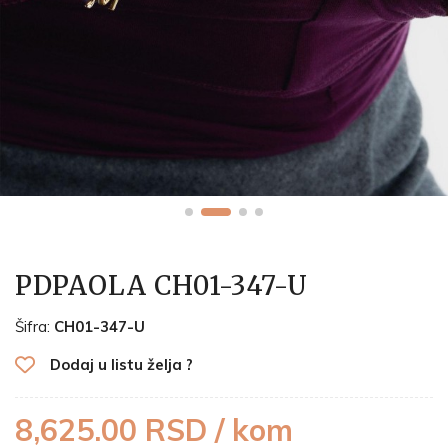
PDPAOLA CH01-347-U
Šifra:
CH01-347-U
Dodaj u listu želja ?
8,625.00 RSD / kom