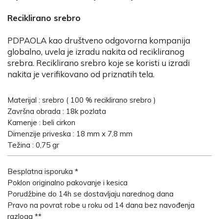
Reciklirano srebro
PDPAOLA kao društveno odgovorna kompanija
globalno, uvela je izradu nakita od recikliranog
srebra. Reciklirano srebro koje se koristi u izradi
nakita je verifikovano od priznatih tela.
Materijal : srebro ( 100 % reciklirano srebro )
Završna obrada : 18k pozlata
Kamenje : beli cirkon
Dimenzije priveska : 18 mm x 7,8 mm
Težina : 0,75 gr
Besplatna isporuka *
Poklon originalno pakovanje i kesica
Porudžbine do 14h se dostavljaju narednog dana
Pravo na povrat robe u roku od 14 dana bez navođenja
razloga **