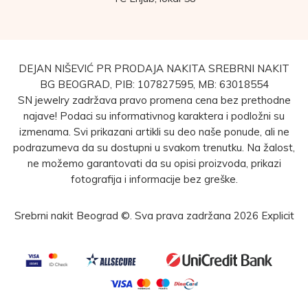
DEJAN NIŠEVIĆ PR PRODAJA NAKITA SREBRNI NAKIT
BG BEOGRAD, PIB: 107827595, MB: 63018554
SN jewelry zadržava pravo promena cena bez prethodne
najave! Podaci su informativnog karaktera i podložni su
izmenama. Svi prikazani artikli su deo naše ponude, ali ne
podrazumeva da su dostupni u svakom trenutku. Na žalost,
ne možemo garantovati da su opisi proizvoda, prikazi
fotografija i informacije bez greške.
Srebrni nakit Beograd ©. Sva prava zadržana 2026
Explicit