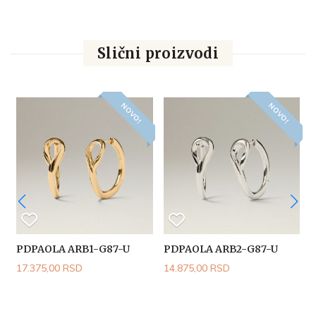
Slični proizvodi
NOVO!
NOVO!
PDPAOLA ARB1-G87-U
PDPAOLA ARB2-G87-U
17.375,00 RSD
14.875,00 RSD
1