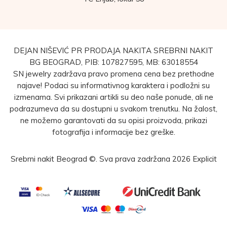
DEJAN NIŠEVIĆ PR PRODAJA NAKITA SREBRNI NAKIT
BG BEOGRAD, PIB: 107827595, MB: 63018554
SN jewelry zadržava pravo promena cena bez prethodne
najave! Podaci su informativnog karaktera i podložni su
izmenama. Svi prikazani artikli su deo naše ponude, ali ne
podrazumeva da su dostupni u svakom trenutku. Na žalost,
ne možemo garantovati da su opisi proizvoda, prikazi
fotografija i informacije bez greške.
Srebrni nakit Beograd ©. Sva prava zadržana 2026
Explicit