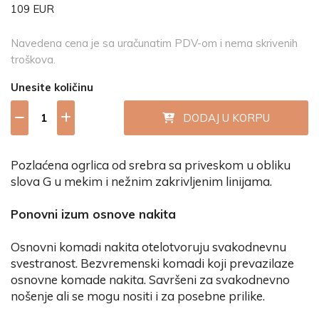
109 EUR
Navedena cena je sa uračunatim PDV-om i nema skrivenih
troškova.
Unesite količinu
DODAJ U KORPU
Pozlaćena ogrlica od srebra sa priveskom u obliku
slova G u mekim i nežnim zakrivljenim linijama.
Ponovni izum osnove nakita
Osnovni komadi nakita otelotvoruju svakodnevnu
svestranost. Bezvremenski komadi koji prevazilaze
osnovne komade nakita. Savršeni za svakodnevno
nošenje ali se mogu nositi i za posebne prilike.