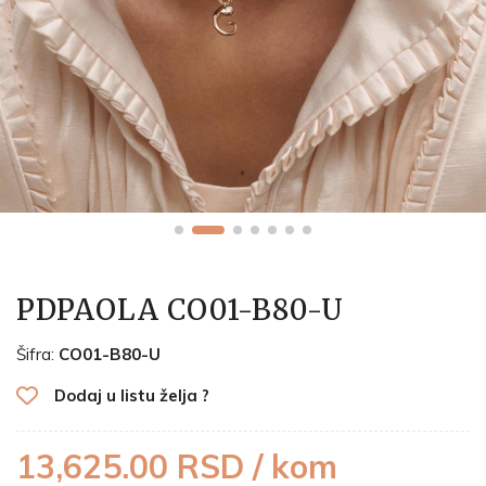
PDPAOLA CO01-B80-U
Šifra:
CO01-B80-U
Dodaj u listu želja ?
13,625.00 RSD / kom