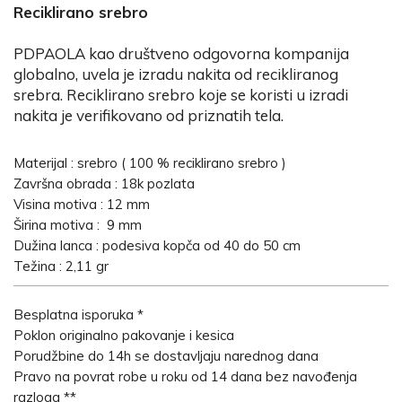
Reciklirano srebro
PDPAOLA kao društveno odgovorna kompanija
globalno, uvela je izradu nakita od recikliranog
srebra. Reciklirano srebro koje se koristi u izradi
nakita je verifikovano od priznatih tela.
Materijal : srebro ( 100 % reciklirano srebro )
Završna obrada : 18k pozlata
Visina motiva : 12 mm
Širina motiva : 9 mm
Dužina lanca : podesiva kopča od 40 do 50 cm
Težina : 2,11 gr
Besplatna isporuka *
Poklon originalno pakovanje i kesica
Porudžbine do 14h se dostavljaju narednog dana
Pravo na povrat robe u roku od 14 dana bez navođenja
razloga **