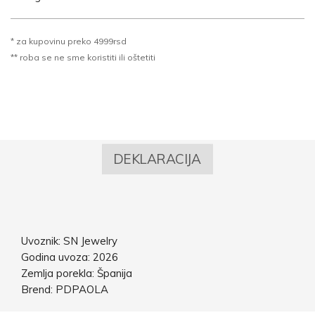
* za kupovinu preko 4999rsd
** roba se ne sme koristiti ili oštetiti
DEKLARACIJA
Uvoznik: SN Jewelry
Godina uvoza: 2026
Zemlja porekla: Španija
Brend: PDPAOLA