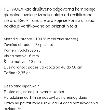
PDPAOLA kao društveno odgovorna kompanija
globalno, uvela je izradu nakita od recikliranog
srebra. Reciklirano srebro koje se koristi u izradi
nakita je verifikovano od priznatih tela.
Materijal : srebro ( 100 % reciklirano srebro )
Završna obrada : 18k pozlata
Kamen : rodohrozonit
Visina motiva : 6 mm
Širina motiva : 4,8 mm
Dužina lanca : podesiva kopča od 40 do 50 cm
Težina : 2,35 gr
Besplatna isporuka *
Poklon originalno pakovanje i kesica
Porudžbine do 14h se dostavljaju narednog dana
Pravo na povrat robe u roku od 14 dana bez navođenja
razloga **