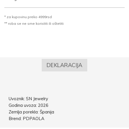
* za kupovinu preko 4999rsd
** roba se ne sme koristiti ili oštetiti
DEKLARACIJA
Uvoznik: SN Jewelry
Godina uvoza: 2026
Zemlja porekla: Španija
Brend: PDPAOLA