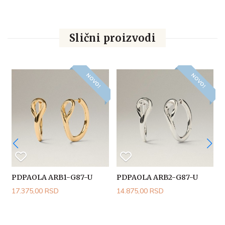
Slični proizvodi
NOVO!
NOVO!
PDPAOLA ARB1-G87-U
PDPAOLA ARB2-G87-U
17.375,00 RSD
14.875,00 RSD
1