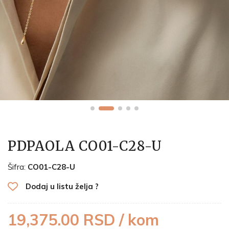
PDPAOLA CO01-C28-U
Šifra:
CO01-C28-U
Dodaj u listu želja ?
19,375.00 RSD / kom