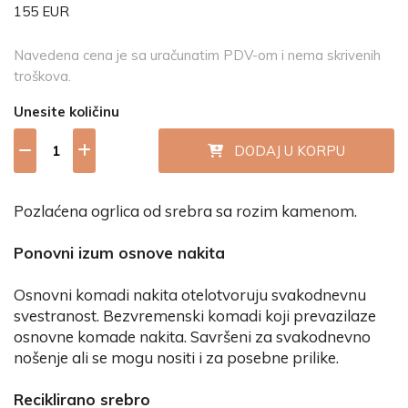
155 EUR
Navedena cena je sa uračunatim PDV-om i nema skrivenih
troškova.
Unesite količinu
DODAJ U KORPU
Pozlaćena ogrlica od srebra sa rozim kamenom.
Ponovni izum osnove nakita
Osnovni komadi nakita otelotvoruju svakodnevnu
svestranost. Bezvremenski komadi koji prevazilaze
osnovne komade nakita. Savršeni za svakodnevno
nošenje ali se mogu nositi i za posebne prilike.
Reciklirano srebro