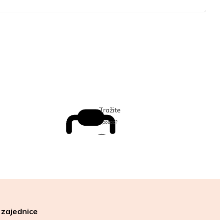
Tražite
posao?
 zajednice