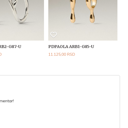
RB2-G87-U
PDPAOLA ARB1-G85-U
D
11.125,00 RSD
omentar!