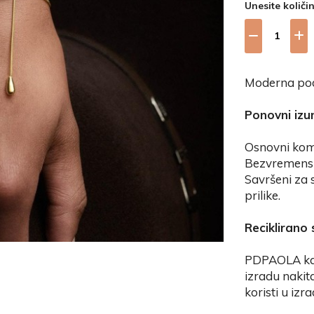
Unesite količi
Moderna pode
Ponovni izu
Osnovni koma
Bezvremensk
Savršeni za 
prilike.
Reciklirano
PDPAOLA kao
izradu nakita
koristi u izr