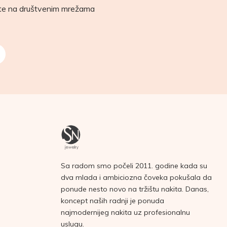
ete na društvenim mrežama
Sa radom smo počeli 2011. godine kada su
dva mlada i ambiciozna čoveka pokušala da
ponude nesto novo na tržištu nakita. Danas,
koncept naših radnji je ponuda
najmodernijeg nakita uz profesionalnu
uslugu.