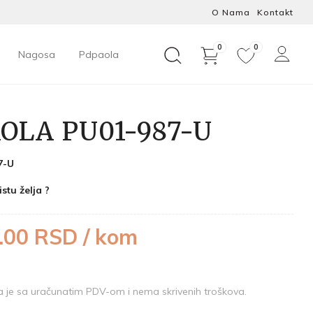
O Nama
Kontakt
0
0
Nagosa
Pdpaola
OLA PU01-987-U
7-U
istu želja ?
.00 RSD / kom
je sa uračunatim PDV-om i nema skrivenih troškova.