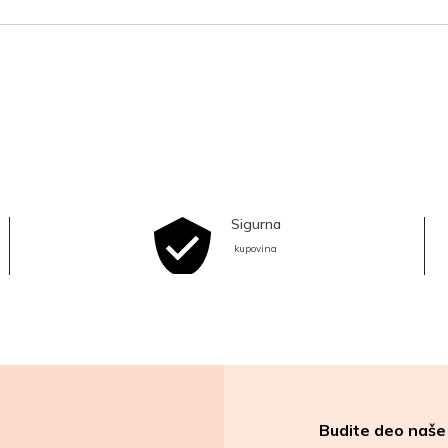
Sigurna
kupovina
Budite deo naše