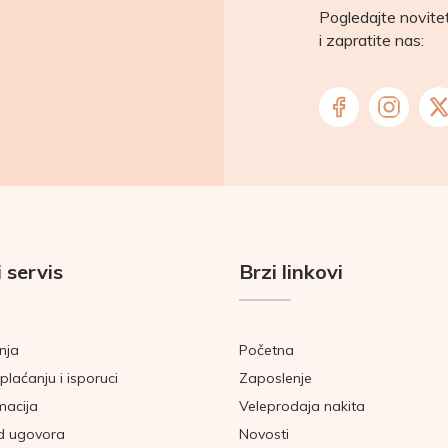
Pogledajte novit
i zapratite nas:
 servis
Brzi linkovi
nja
Početna
plaćanju i isporuci
Zaposlenje
macija
Veleprodaja nakita
d ugovora
Novosti