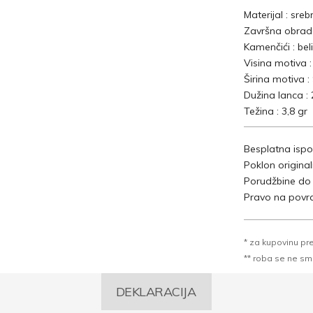
Materijal : sreb
Završna obrada
Kamenčići : beli
Visina motiva 
Širina motiva 
Dužina lanca :
Težina : 3,8 gr
Besplatna ispo
Poklon origina
Porudžbine do
Pravo na povra
* za kupovinu pr
** roba se ne sme k
DEKLARACIJA