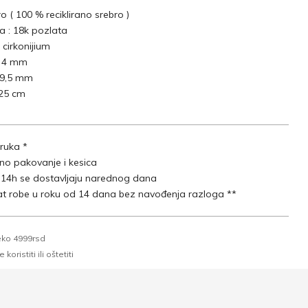
ro ( 100 % reciklirano srebro )
 : 18k pozlata
 cirkonijium
: 4 mm
: 9,5 mm
 25 cm
ruka *
lno pakovanje i kesica
 14h se dostavljaju narednog dana
t robe u roku od 14 dana bez navođenja razloga **
eko 4999rsd
oristiti ili oštetiti