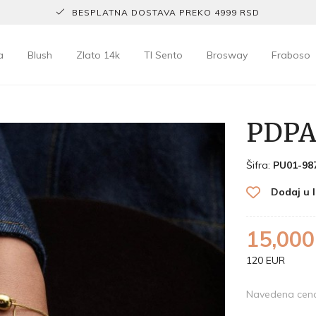
BESPLATNA DOSTAVA PREKO 4999 RSD
a
Blush
Zlato 14k
TI Sento
Brosway
Fraboso
PDPA
Šifra:
PU01-98
Dodaj u l
15,000
120 EUR
Navedena cena 