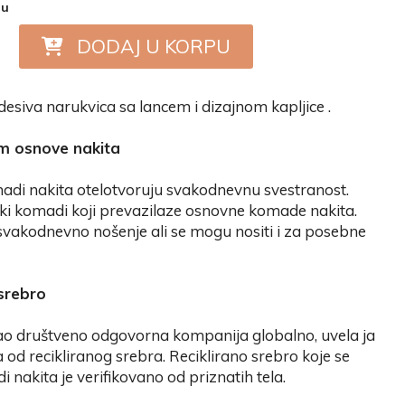
nu
DODAJ U KORPU
siva narukvica sa lancem i dizajnom kapljice .
m osnove nakita
di nakita otelotvoruju svakodnevnu svestranost.
i komadi koji prevazilaze osnovne komade nakita.
svakodnevno nošenje ali se mogu nositi i za posebne
 srebro
 društveno odgovorna kompanija globalno, uvela ja
 od recikliranog srebra. Reciklirano srebro koje se
adi nakita je verifikovano od priznatih tela.