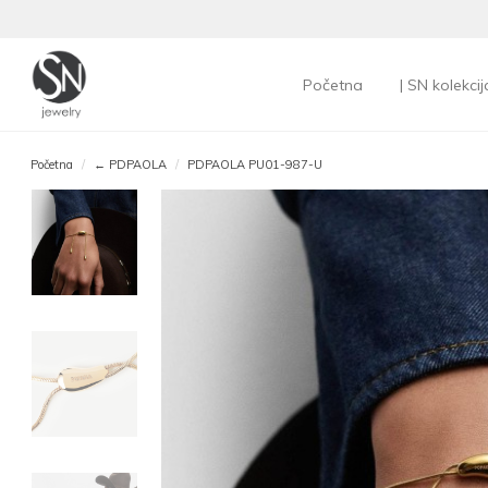
Početna
| SN kolekcij
Početna
← PDPAOLA
PDPAOLA PU01-987-U