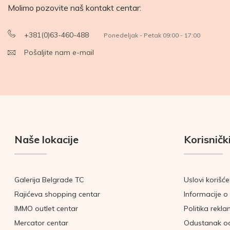
Molimo pozovite naš kontakt centar:
+381(0)63-460-488
Ponedeljak - Petak 09:00 - 17:00
Pošaljite nam e-mail
Naše lokacije
Korisnički
Galerija Belgrade TC
Uslovi korišće
Rajićeva shopping centar
Informacije o 
IMMO outlet centar
Politika rekla
Mercator centar
Odustanak o