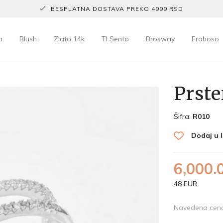
BESPLATNA DOSTAVA PREKO 4999 RSD
a
Blush
Zlato 14k
TI Sento
Brosway
Fraboso
Prste
Šifra:
R010
Dodaj u l
6,000.
48 EUR
Navedena cena 