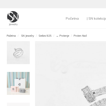
Početna
| SN kolekcij
Početna
SN Jewelry
Srebro 925
← Prstenje
Prsten Nail