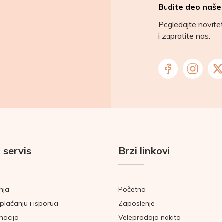
Budite deo naše
Pogledajte novit
i zapratite nas:
 servis
Brzi linkovi
nja
Početna
plaćanju i isporuci
Zaposlenje
macija
Veleprodaja nakita