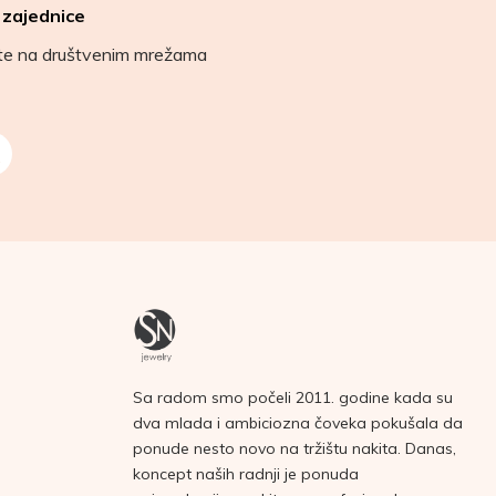
 zajednice
ete na društvenim mrežama
Sa radom smo počeli 2011. godine kada su
dva mlada i ambiciozna čoveka pokušala da
ponude nesto novo na tržištu nakita. Danas,
koncept naših radnji je ponuda