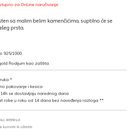
tupno za OnLine naručivanje.
sten sa malim belim kamenčićima, suptilno će se
ašeg prsta.
ro 925/1000.
gold Rodijum kao zaštita.
ruka *
lno pakovanje i kesica
 14h se dostavljaju narednog dana
t robe u roku od 14 dana bez navođenja razloga **
eko 4999rsd
oristiti ili oštetiti