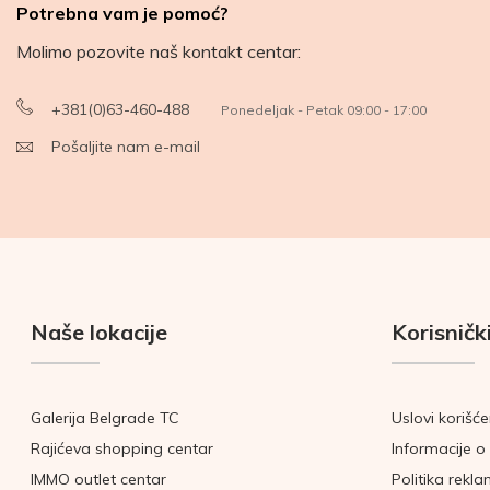
Potrebna vam je pomoć?
Molimo pozovite naš kontakt centar:
+381(0)63-460-488
Ponedeljak - Petak 09:00 - 17:00
Pošaljite nam e-mail
Naše lokacije
Korisnički
Galerija Belgrade TC
Uslovi korišće
Rajićeva shopping centar
Informacije o 
IMMO outlet centar
Politika rekla