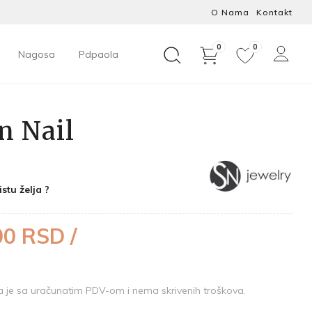
O Nama
Kontakt
0
0
Nagosa
Pdpaola
n Nail
istu želja ?
00 RSD /
je sa uračunatim PDV-om i nema skrivenih troškova.