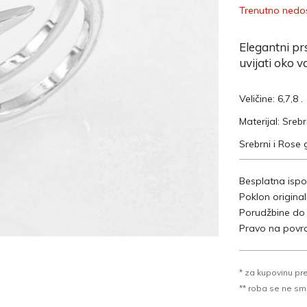
Trenutno nedos
Elegantni pr
uvijati oko v
Veličine: 6,7,8 .
Materijal: Sreb
Srebrni i Rose 
Besplatna ispo
Poklon origina
Porudžbine do
Pravo na povra
* za kupovinu pr
** roba se ne sme k