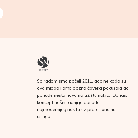
Sa radom smo počeli 2011. godine kada su
dva mlada i ambiciozna čoveka pokušala da
ponude nesto novo na tržištu nakita. Danas,
koncept naših radnji je ponuda
najmodernijeg nakita uz profesionalnu
uslugu.