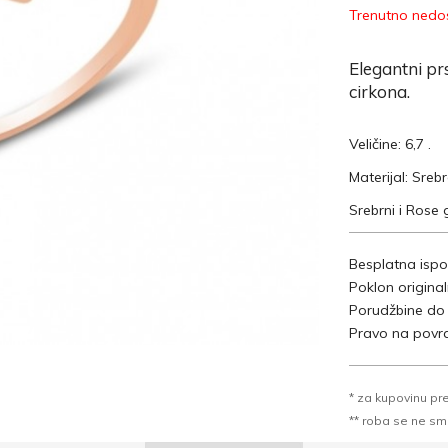
Trenutno nedos
Elegantni pr
cirkona.
Veličine: 6,7 .
Materijal: Sreb
Srebrni i Rose 
Besplatna ispo
Poklon origina
Porudžbine do
Pravo na povra
* za kupovinu pr
** roba se ne sme k