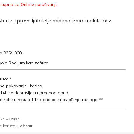
tupno za OnLine naručivanje.
sten za prave ljubitelje minimalizma i nakita bez
ro 925/1000.
gold Rodijum kao zaštita.
ruka *
lno pakovanje i kesica
 14h se dostavljaju narednog dana
t robe u roku od 14 dana bez navođenja razloga **
eko 4999rsd
oristiti ili oštetiti