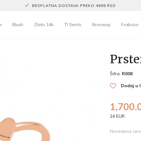
BESPLATNA DOSTAVA PREKO 4999 RSD
a
Blush
Zlato 14k
TI Sento
Brosway
Fraboso
Prste
Šifra:
R008
Dodaj u l
1,700.
14 EUR
Navedena cena 