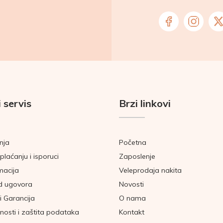
 servis
Brzi linkovi
nja
Početna
plaćanju i isporuci
Zaposlenje
macija
Veleprodaja nakita
d ugovora
Novosti
i Garancija
O nama
tnosti i zaštita podataka
Kontakt