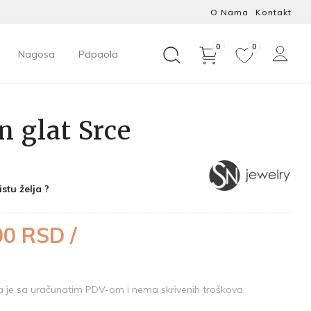
O Nama
Kontakt
0
0
Nagosa
Pdpaola
n glat Srce
istu želja ?
00 RSD /
je sa uračunatim PDV-om i nema skrivenih troškova.