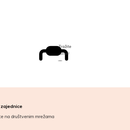
Tražite
posao?
 zajednice
ete na društvenim mrežama