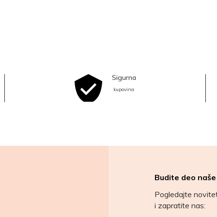
Sigurna
kupovina
Budite deo naše
Pogledajte novit
i zapratite nas: