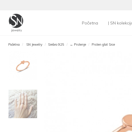
Početna
| SN kolekcij
Početna
SN Jewelry
Srebro 925
← Prstenje
Prsten glat Srce