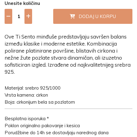
Unesite količinu
DODAJ U KORPU
Ove Ti Sento minđuše predstavljaju savršen balans
između klasike i moderne estetike. Kombinacija
polirane platinirane površine, blistavih cirkona i
nežne žute pozlate stvara dinamičan, ali izuzetno
sofisticiran izgled. Izrađene od najkvalitetnijeg srebra
925.
Materijal: srebro 925/1000
Vrsta kamena: cirkon
Boja: cirkonijum bela sa pozlatom
Besplatna isporuka *
Poklon originalno pakovanje i kesica
Porudžbine do 14h se dostavljaju narednog dana