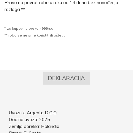
Pravo na povrat robe u roku od 14 dana bez navođenja
razloga **
* za kupovinu preko 4999rsd
** roba se ne sme koristiti ili oštetiti
DEKLARACIJA
Uvoznik: Argenta D.O.O.
Godina uvoza: 2025
Zemlja porekla: Holandia