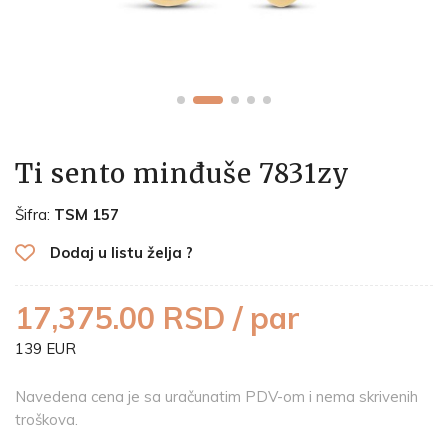
Ti sento minđuše 7831zy
Šifra:
TSM 157
Dodaj u listu želja ?
17,375.00 RSD / par
139 EUR
Navedena cena je sa uračunatim PDV-om i nema skrivenih
troškova.