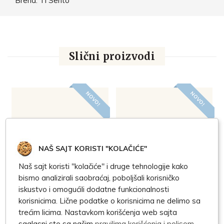
Brend: Ti Sento
Slični proizvodi
NOVO!
NOVO!
NAŠ SAJT KORISTI "KOLAČIĆE"
Naš sajt koristi "kolačiće" i druge tehnologije kako
bismo analizirali saobraćaj, poboljšali korisničko
iskustvo i omogućili dodatne funkcionalnosti
Ti sento prsten 12382zy
Ti sento prsten 12003zy
T
korisnicima. Lične podatke o korisnicima ne delimo sa
8.125,00 RSD
27.375,00 RSD
2
trećim licima. Nastavkom korišćenja web sajta
saglasni ste sa našim
pravilima korišćenja i polisom