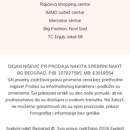
Rajićeva shopping centar
IMMO outlet centar
Mercator centar
Big Fashion, Novi Sad
TC Enjub, lokal 58
DEJAN NIŠEVIĆ PR PRODAJA NAKITA SREBRNI NAKIT
BG BEOGRAD, PIB: 107827595, MB: 63018554
SN jewelry zadržava pravo promena cena bez prethodne
najave! Podaci su informativnog karaktera i podložni su
izmenama. Svi prikazani artikli su deo naše ponude, ali ne
podrazumeva da su dostupni u svakom trenutku. Na žalost,
ne možemo garantovati da su opisi proizvoda, prikazi
fotografija i informacije bez greške.
Srebrni nakit Beograd ©. Sva prava zadržana 2026
Explicit