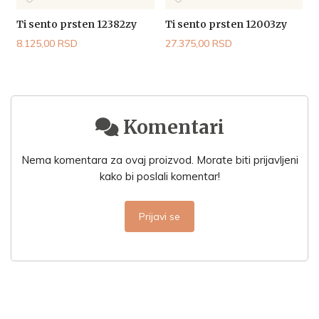
Ti sento prsten 12382zy
Ti sento prsten 12003zy
T
8.125,00 RSD
27.375,00 RSD
2
Komentari
Nema komentara za ovaj proizvod. Morate biti prijavljeni
kako bi poslali komentar!
Prijavi se