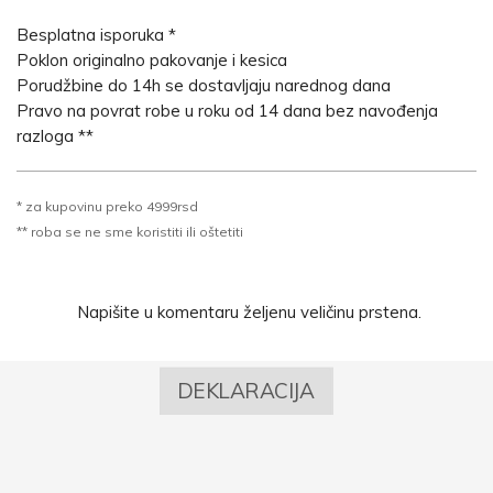
Besplatna isporuka *
Poklon originalno pakovanje i kesica
Porudžbine do 14h se dostavljaju narednog dana
Pravo na povrat robe u roku od 14 dana bez navođenja
razloga **
* za kupovinu preko 4999rsd
** roba se ne sme koristiti ili oštetiti
Napišite u komentaru željenu veličinu prstena.
DEKLARACIJA