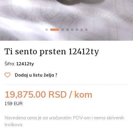
Ti sento prsten 12412ty
Šifra:
12412ty
Dodaj u listu želja ?
19,875.00 RSD / kom
159 EUR
Navedena cena je sa uračunatim PDV-om i nema skrivenih
troškova.