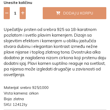
Unesite količinu
DODAJ U KORPU
Upečatljiv prsten od srebra 925 sa 18-karatnom
pozlatom i svetlo plavim kamenjem. Dizajn sa
slojevitim efektom i kamenjem u obliku jastučića
stvara dubinu i elegantan kontrast između nežne
plave nijanse i toplog zlatnog tona. Dvostruka alka
dodatno je naglašena nizom cirkona koji prstenu daju
dodatni sjaj. Plavi kamen suptilno reaguje na svetlost,
pa nijansa može izgledati drugačije u zavisnosti od
osvetljenja.
Materijal: srebro 925/1000
Vrsta kamena: cirkon
Boja: zlatna
SKU: 12412ty