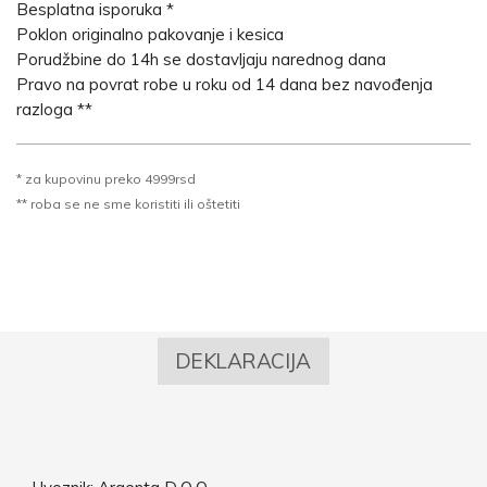
Besplatna isporuka *
Poklon originalno pakovanje i kesica
Porudžbine do 14h se dostavljaju narednog dana
Pravo na povrat robe u roku od 14 dana bez navođenja
razloga **
* za kupovinu preko 4999rsd
** roba se ne sme koristiti ili oštetiti
DEKLARACIJA