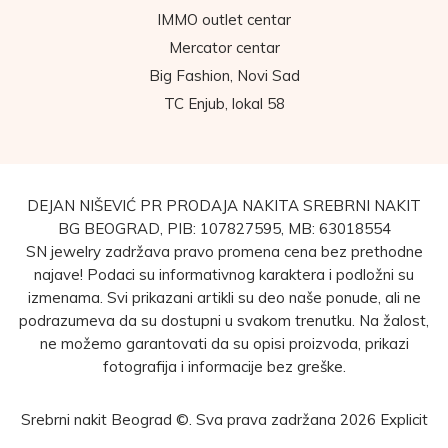
IMMO outlet centar
Mercator centar
Big Fashion, Novi Sad
TC Enjub, lokal 58
DEJAN NIŠEVIĆ PR PRODAJA NAKITA SREBRNI NAKIT
BG BEOGRAD, PIB: 107827595, MB: 63018554
SN jewelry zadržava pravo promena cena bez prethodne
najave! Podaci su informativnog karaktera i podložni su
izmenama. Svi prikazani artikli su deo naše ponude, ali ne
podrazumeva da su dostupni u svakom trenutku. Na žalost,
ne možemo garantovati da su opisi proizvoda, prikazi
fotografija i informacije bez greške.
Srebrni nakit Beograd ©. Sva prava zadržana 2026
Explicit