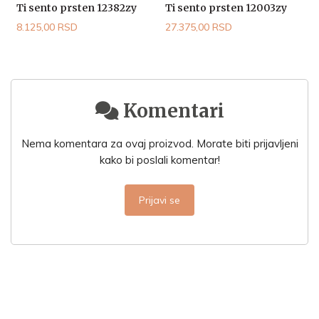
Ti sento prsten 12382zy
Ti sento prsten 12003zy
T
8.125,00 RSD
27.375,00 RSD
2
Komentari
Nema komentara za ovaj proizvod. Morate biti prijavljeni
kako bi poslali komentar!
Prijavi se