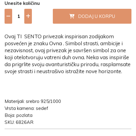
Unesite količinu
DODAJ U KORPU
Ovaj TI SENTO privezak inspirisan zodijakom
posvećen je znaku Ovna . Simbol strasti, ambicije i
nezavisnost, ovaj privezak je savršen simbol za one
koji otelotvoruju vatreni duh ovna. Neka vas inspiriše
da prigrlite svoju avanturističku prirodu, rasplamsate
svoje strasti i neustrašivo istražite nove horizonte.
Materijali: srebro 925/1000
Vrsta kamena: sedef
Boja: pozlata
SKU: 6826AR