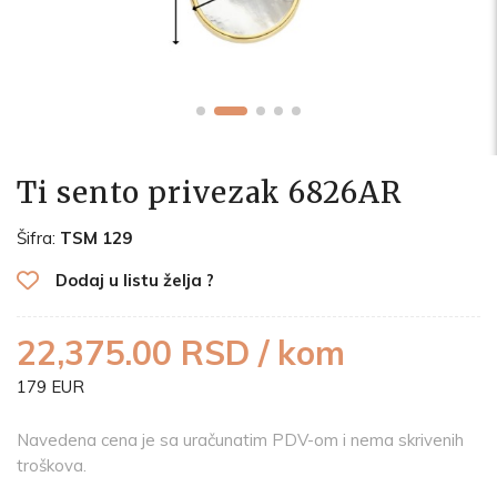
Ti sento privezak 6826AR
Šifra:
TSM 129
Dodaj u listu želja ?
22,375.00 RSD / kom
179 EUR
Navedena cena je sa uračunatim PDV-om i nema skrivenih
troškova.