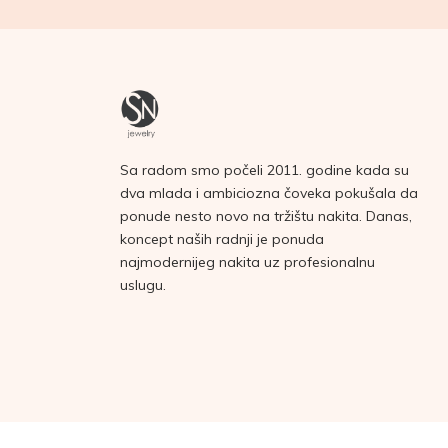
Sa radom smo počeli 2011. godine kada su
dva mlada i ambiciozna čoveka pokušala da
ponude nesto novo na tržištu nakita. Danas,
koncept naših radnji je ponuda
najmodernijeg nakita uz profesionalnu
uslugu.