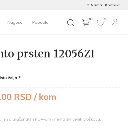
O Nama
Kontakt
0
0
Nagosa
Pdpaola
nto prsten 12056ZI
istu želja ?
.00 RSD / kom
je sa uračunatim PDV-om i nema skrivenih troškova.