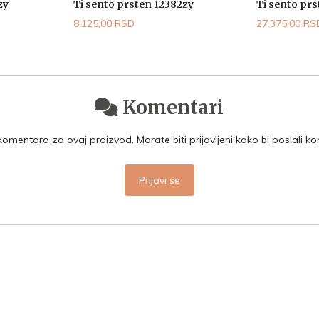
zy
Ti sento prsten 12382zy
Ti sento pr
8.125,00 RSD
27.375,00 RS
Komentari
mentara za ovaj proizvod. Morate biti prijavljeni kako bi poslali k
Prijavi se