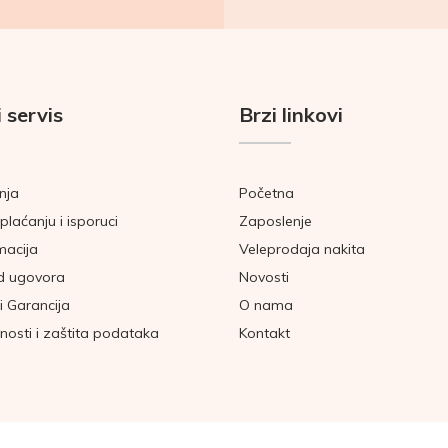
 servis
Brzi linkovi
nja
Početna
plaćanju i isporuci
Zaposlenje
macija
Veleprodaja nakita
d ugovora
Novosti
i Garancija
O nama
tnosti i zaštita podataka
Kontakt