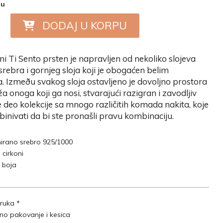
nu
DODAJ U KORPU
ni Ti Sento prsten je napravljen od nekoliko slojeva
srebra i gornjeg sloja koji je obogaćen belim
 Izmeðu svakog sloja ostavljeno je dovoljno prostora
ža onoga koji ga nosi, stvarajući razigran i zavodljiv
e deo kolekcije sa mnogo različitih komada nakita, koje
nivati da bi ste pronašli pravu kombinaciju.
inirano srebro 925/1000
 cirkoni
 boja
ruka *
lno pakovanje i kesica