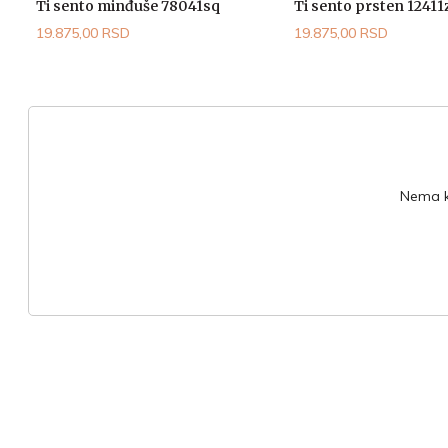
Ti sento minđuše 78041sq
Ti sento prsten 12411
19.875,00 RSD
19.875,00 RSD
Nema ko