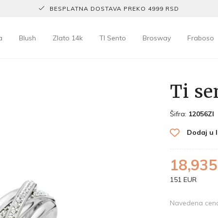
BESPLATNA DOSTAVA PREKO 4999 RSD
a
Blush
Zlato 14k
TI Sento
Brosway
Fraboso
Ti se
Šifra:
12056ZI
Dodaj u l
18,935
151 EUR
Navedena cena 