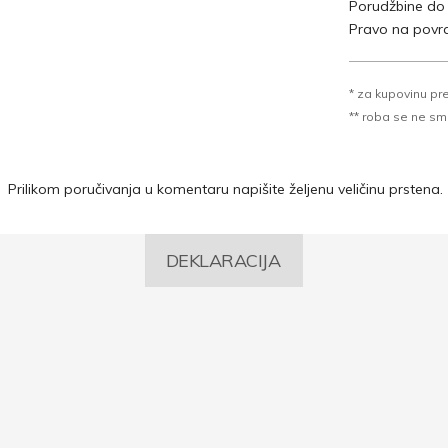
Porudžbine do
Pravo na povra
* za kupovinu pr
** roba se ne sme k
Prilikom poručivanja u komentaru napišite željenu veličinu prstena.
DEKLARACIJA