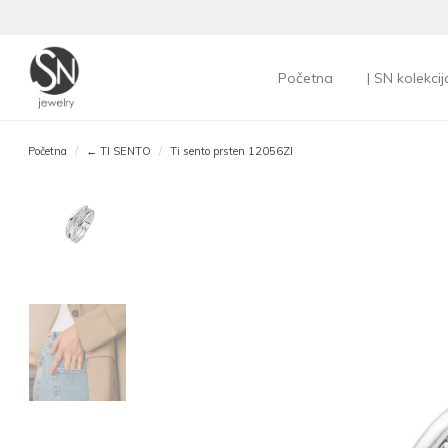
Početna
| SN kolekcij
Početna
← TI SENTO
Ti sento prsten 12056ZI