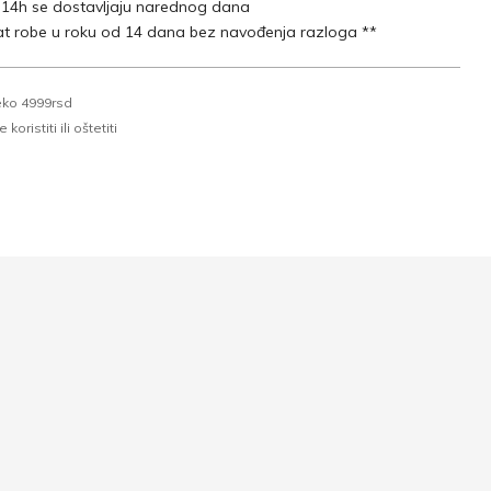
 14h se dostavljaju narednog dana
t robe u roku od 14 dana bez navođenja razloga **
eko 4999rsd
oristiti ili oštetiti