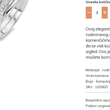
Unesite količi
Ovaj elegant
rodiniranog 
kamenčićima.
da se vidi ko
izgled. Ovo j
možete kombi
Materijal : rod
Vrsta kamena :
Boja : šampanj
SKU : 12056ZI
Besplatna ispo
Poklon origina