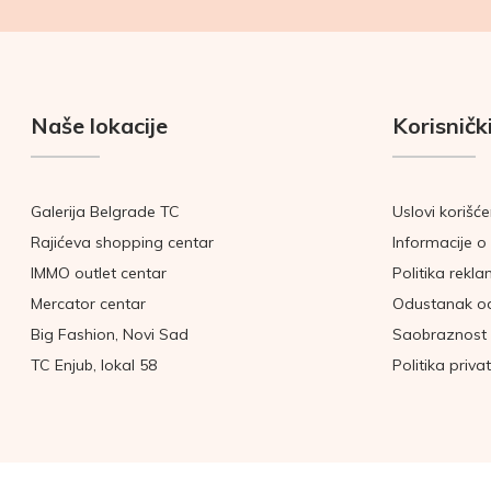
Naše lokacije
Korisnički
Galerija Belgrade TC
Uslovi korišće
Rajićeva shopping centar
Informacije o 
IMMO outlet centar
Politika rekla
Mercator centar
Odustanak o
Big Fashion, Novi Sad
Saobraznost 
TC Enjub, lokal 58
Politika priva