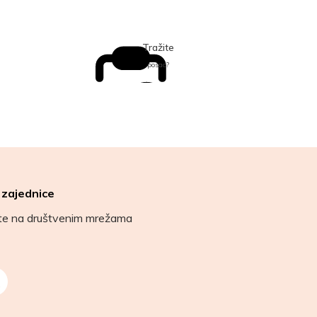
Tražite
posao?
 zajednice
ete na društvenim mrežama