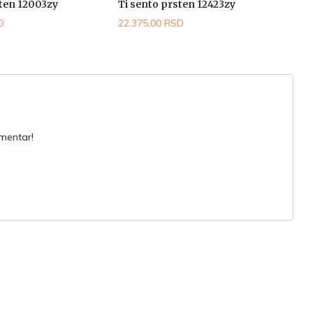
sten 12003zy
Ti sento prsten 12423zy
D
22.375,00 RSD
omentar!