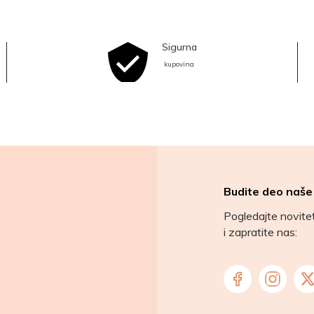
Sigurna
kupovina
Budite deo naše
Pogledajte novit
i zapratite nas: