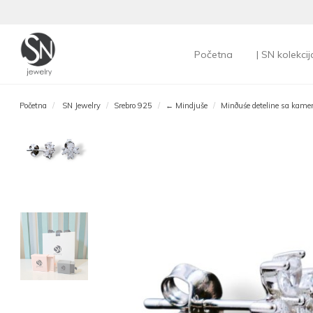
Početna
| SN kolekcij
Početna
SN Jewelry
Srebro 925
← Mindjuše
Minðuśe deteline sa kame