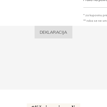
* za kupovinu pr
** roba se ne sme k
DEKLARACIJA