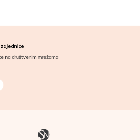
 zajednice
ete na društvenim mrežama