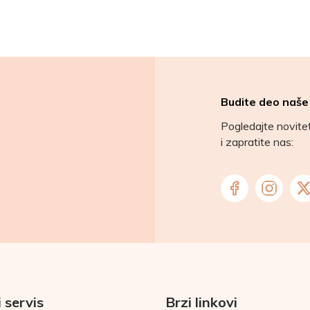
Budite deo naše
Pogledajte novit
i zapratite nas:
 servis
Brzi linkovi