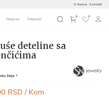
O Nama
Kontakt
0
0
Nagosa
Pdpaola
śe deteline sa
nčićima
istu želja ?
00 RSD / Kom