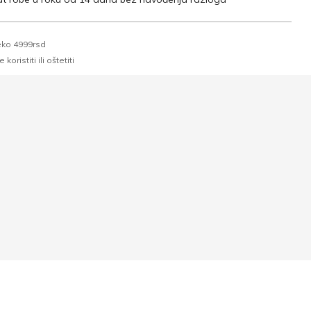
eko 4999rsd
oristiti ili oštetiti