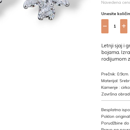
Navedena cena 
Unesite količi
Letnji sjaj 
bojama. Izra
rodijumom za
Prečnik: 0.9cm.
Materijal: Sreb
Kamenje : cirko
Završna obrada
Besplatna ispo
Poklon origina
Porudžbine do
Pravo na povra