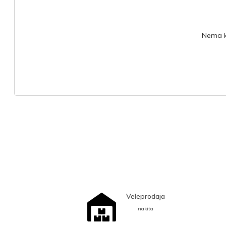
Nema ko
Veleprodaja
nakita