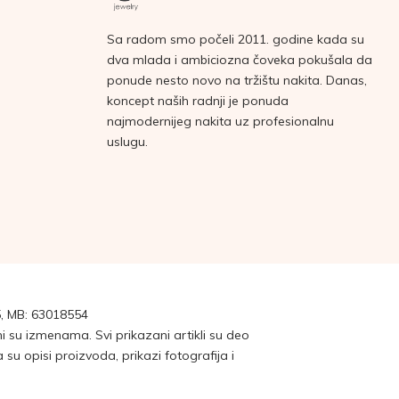
Sa radom smo počeli 2011. godine kada su
dva mlada i ambiciozna čoveka pokušala da
ponude nesto novo na tržištu nakita. Danas,
koncept naših radnji je ponuda
najmodernijeg nakita uz profesionalnu
uslugu.
, MB: 63018554
su izmenama. Svi prikazani artikli su deo
 opisi proizvoda, prikazi fotografija i