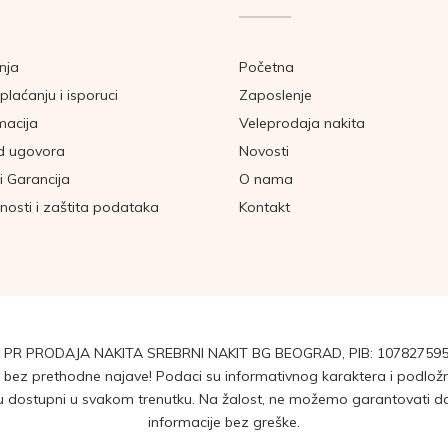
nja
Početna
plaćanju i isporuci
Zaposlenje
macija
Veleprodaja nakita
d ugovora
Novosti
i Garancija
O nama
tnosti i zaštita podataka
Kontakt
 PR PRODAJA NAKITA SREBRNI NAKIT BG BEOGRAD, PIB: 107827595
ez prethodne najave! Podaci su informativnog karaktera i podložni 
dostupni u svakom trenutku. Na žalost, ne možemo garantovati da su
informacije bez greške.