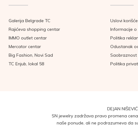
Galerija Belgrade TC
Uslovi korišće
Rajićeva shopping centar
Informacije o 
IMMO outlet centar
Politika rekla
Mercator centar
Odustanak o
Big Fashion, Novi Sad
Saobraznost 
TC Enjub, lokal 58
Politika priva
DEJAN NIŠEVIĆ
SN jewelry zadržava pravo promena cena b
naše ponude, ali ne podrazumeva da su 