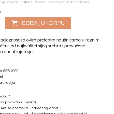
je sa uračunatim PDV-om i nema skrivenih troškova.
nu
DODAJ U KORPU
i gracioznost sa ovim prelepim naušnicama u raznim
đene od najkvalitetnijeg srebra i prevučene
 dugotrajan sjaj.
ro 925/1000
ni
 : rodijum
ruka *
lno pakovanje i kesica
 14h se dostavljaju narednog dana
t robe u roku od 14 dana bez navođenja razloga **