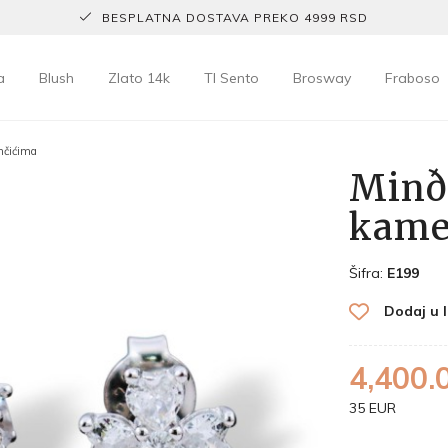
BESPLATNA DOSTAVA PREKO 4999 RSD
a
Blush
Zlato 14k
TI Sento
Brosway
Fraboso
nčićima
Minðu
kame
Šifra:
E199
Dodaj u l
4,400.
35 EUR