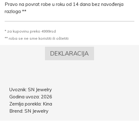
Pravo na povrat robe u roku od 14 dana bez navođenja
razloga **
* za kupovinu preko 4999rsd
** roba se ne sme koristiti ili oštetiti
DEKLARACIJA
Uvoznik: SN Jewelry
Godina uvoza: 2026
Zemlja porekla: Kina
Brend: SN Jewelry