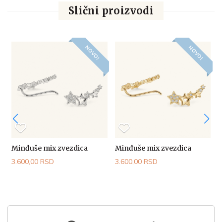
Slični proizvodi
NOVO!
NOVO!
Minđuše mix zvezdica
Minđuše mix zvezdica
E
3.600,00 RSD
3.600,00 RSD
7