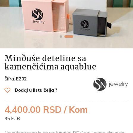
Minðuśe deteline sa
kamenčićima aquablue
Šifra:
E202
Dodaj u listu želja ?
4,400.00 RSD / Kom
35 EUR
Navedena cena je sa uračunatim PDV-om i nema skrivenih