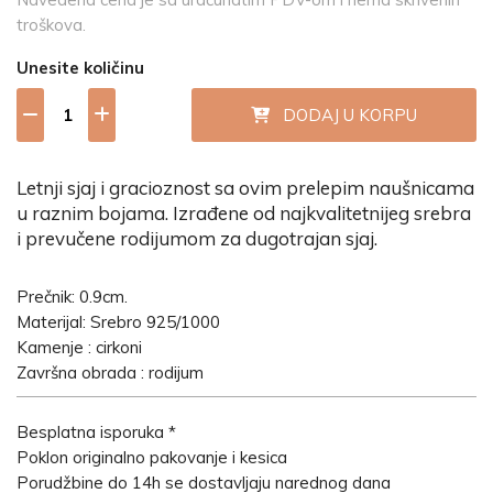
troškova.
Unesite količinu
DODAJ U KORPU
Letnji sjaj i gracioznost sa ovim prelepim naušnicama
u raznim bojama. Izrađene od najkvalitetnijeg srebra
i prevučene rodijumom za dugotrajan sjaj.
Prečnik: 0.9cm.
Materijal: Srebro 925/1000
Kamenje : cirkoni
Završna obrada : rodijum
Besplatna isporuka *
Poklon originalno pakovanje i kesica
Porudžbine do 14h se dostavljaju narednog dana