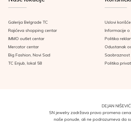
Galerija Belgrade TC
Uslovi korišće
Rajićeva shopping centar
Informacije o 
IMMO outlet centar
Politika rekla
Mercator centar
Odustanak o
Big Fashion, Novi Sad
Saobraznost 
TC Enjub, lokal 58
Politika priva
DEJAN NIŠEVIĆ
SN jewelry zadržava pravo promena cena b
naše ponude, ali ne podrazumeva da su 