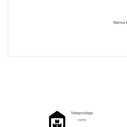
Nema ko
Veleprodaja
nakita