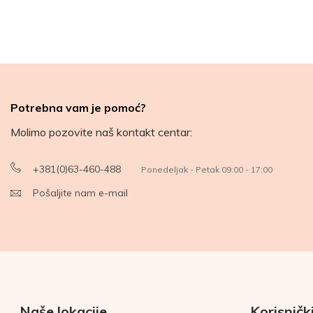
Potrebna vam je pomoć?
Molimo pozovite naš kontakt centar:
+381(0)63-460-488
Ponedeljak - Petak 09:00 - 17:00
Pošaljite nam e-mail
Naše lokacije
Korisnički