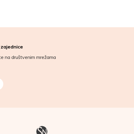
 zajednice
ete na društvenim mrežama