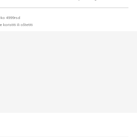
eko 4999rsd
oristiti ili oštetiti