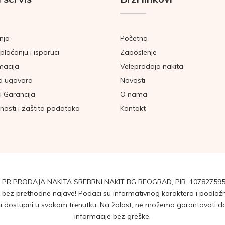
nja
Početna
plaćanju i isporuci
Zaposlenje
macija
Veleprodaja nakita
d ugovora
Novosti
i Garancija
O nama
tnosti i zaštita podataka
Kontakt
 PR PRODAJA NAKITA SREBRNI NAKIT BG BEOGRAD, PIB: 107827595
ez prethodne najave! Podaci su informativnog karaktera i podložni 
dostupni u svakom trenutku. Na žalost, ne možemo garantovati da su
informacije bez greške.