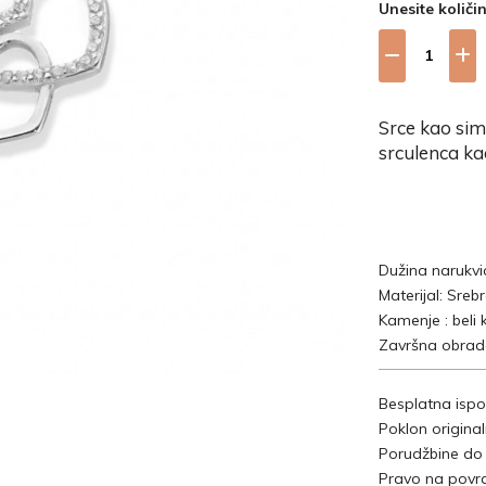
Unesite količi
Srce kao sim
srculenca kao
Dužina narukv
Materijal: Sreb
Kamenje : beli
Završna obrada
Besplatna ispo
Poklon origina
Porudžbine do
Pravo na povra