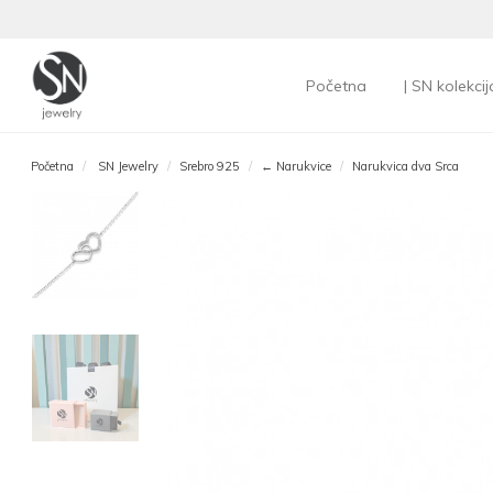
Početna
| SN kolekcij
Početna
SN Jewelry
Srebro 925
← Narukvice
Narukvica dva Srca