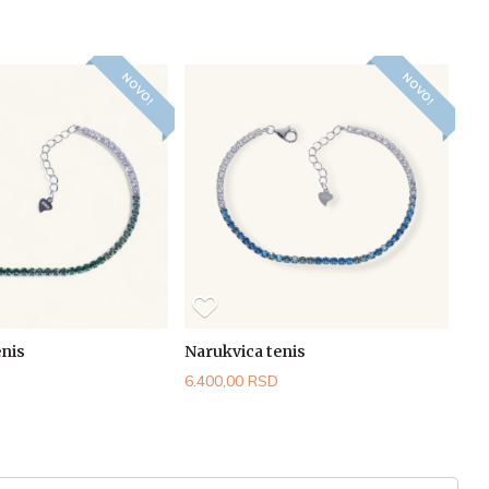
NOVO!
NOVO!
enis
Narukvica tenis
6.400,00 RSD