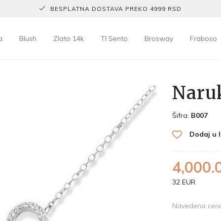
BESPLATNA DOSTAVA PREKO 4999 RSD
a
Blush
Zlato 14k
TI Sento
Brosway
Fraboso
Naruk
Šifra:
B007
Dodaj u l
4,000.
32 EUR
Navedena cena 