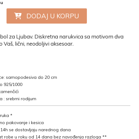
nu
DODAJ U KORPU
bol za Ljubav. Diskretna narukvica sa motivom dva
 Vaš, lični, neodoljivi aksesoar.
ice: samopodesiva do 20 cm
ro 925/1000
 kamenčići
 : srebrni rodijum
ruka *
lno pakovanje i kesica
 14h se dostavljaju narednog dana
t robe u roku od 14 dana bez navođenja razloga **