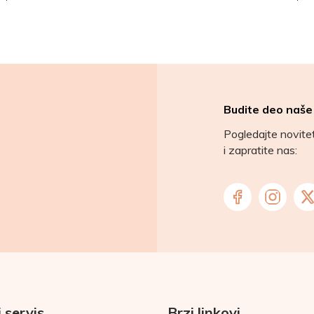
Budite deo naše
Pogledajte novit
i zapratite nas:
 servis
Brzi linkovi