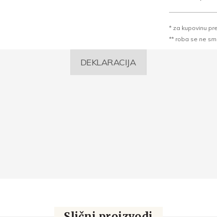
* za kupovinu pr
** roba se ne sme k
DEKLARACIJA
Slični proizvodi