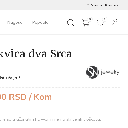
O Nama
Kontakt
0
0
Nagosa
Pdpaola
vica dva Srca
istu želja ?
00 RSD / Kom
je sa uračunatim PDV-om i nema skrivenih troškova.