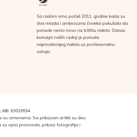
Sa radom smo počeli 2011. godine kada su
dva mlada i ambiciozna čoveka pokušala da
ponude nesto novo na tržištu nakita. Danas,
koncept naših radnji je ponuda
najmodernijeg nakita uz profesionalnu
uslugu.
, MB: 63018554
su izmenama. Svi prikazani artikli su deo
 opisi proizvoda, prikazi fotografija i