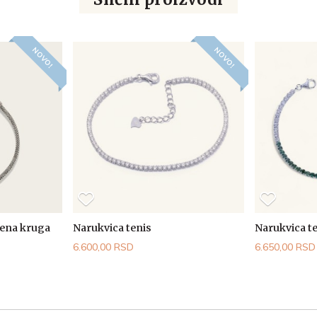
NOVO!
NOVO!
jena kruga
Narukvica tenis
Narukvica t
6.600,00 RSD
6.650,00 RSD